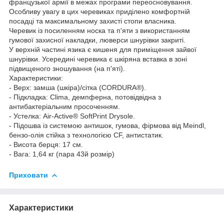
французької армії в межах програми переосновування.
Особливу увагу в цих черевиках приділено комфортній
посадці та максимальному захисті стопи власника.
Черевик із посиленням носка та п'яти з використанням
гумової захисної накладки, люверси шнурівки закриті.
У верхній частині язика є кишеня для приміщення зайвої
шнурівки. Усередині черевика є шкіряна вставка в зоні
підвищеного зношування (на п'яті).
Характеристики:
- Верх: замша (шкіра)/сітка (CORDURA®).
- Підкладка: Clima, демпферна, потовідвідна з
антибактеріальним просоченням.
- Устелка: Air-Active® SoftPrint Drysole.
- Підошва із системою антишок, гумова, фірмова від Meindl,
бензо-олія стійка з технологією CF, антистатик.
- Висота берця: 17 см.
- Вага: 1,64 кг (пара 43й розмір)
Приховати
Характеристики