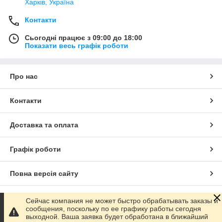
Харків, Україна
Контакти
Сьогодні працює з 09:00 до 18:00
Показати весь графік роботи
Про нас
Контакти
Доставка та оплата
Графік роботи
Повна версія сайту
Сайт створено на маркетплейсі
Prom.ua
Сейчас компания не может быстро обрабатывать заказы и
сообщения, поскольку по ее графику работы сегодня
выходной. Ваша заявка будет обработана в ближайший