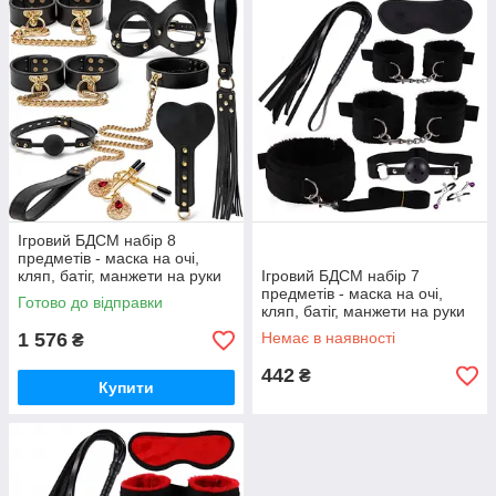
Ігровий БДСМ набір 8
предметів - маска на очі,
кляп, батіг, манжети на руки
Ігровий БДСМ набір 7
та ноги з м'яким хутром,
предметів - маска на очі,
Готово до відправки
нашийник, затискачі стек
кляп, батіг, манжети на руки
та ноги з м'яким хутром,
1 576
Немає в наявності
₴
нашийник, затискачі чорний
442
₴
Купити