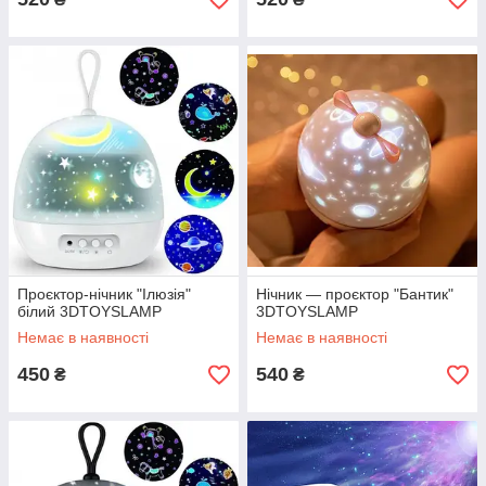
Проєктор-нічник "Ілюзія"
Нічник — проєктор "Бантик"
білий 3DTOYSLAMP
3DTOYSLAMP
Немає в наявності
Немає в наявності
450
540
₴
₴