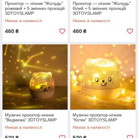
Проєктор — нічник "Жолудь"
Проєктор — нічник "Жолудь"
рожевий + 5 змінних проєкцій
білий + 5 змінних проєкцій
3DTOYSLAMP
3DTOYSLAMP
Немає в наявності
Немає в наявності
460
460
₴
₴
Музичні проєктор-нічник
Музичні проєктор-нічник
"Ведмежа" 3DTOYSLAMP
"Котик" 3DTOYSLAMP
Немає в наявності
Немає в наявності
520
520
₴
₴