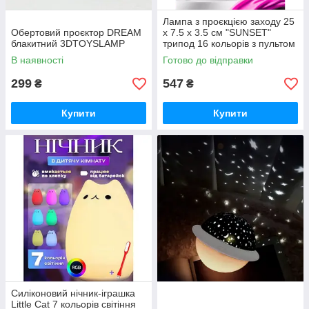
Лампа з проєкцією заходу 25
Обертовий проєктор DREAM
х 7.5 х 3.5 см "SUNSET"
блакитний 3DTOYSLAMP
трипод 16 кольорів з пультом
ДК + bluetooth
В наявності
Готово до відправки
299
547
₴
₴
Купити
Купити
Силіконовий нічник-іграшка
Little Cat 7 кольорів світіння