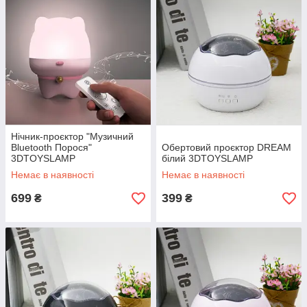
Нічник-проєктор "Музичний
Bluetooth Порося"
Обертовий проєктор DREAM
3DTOYSLAMP
білий 3DTOYSLAMP
Немає в наявності
Немає в наявності
699
399
₴
₴