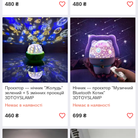
480
480
₴
₴
Проєктор — нічник "Жолудь"
Нічник — проєктор "Музичний
зелений + 5 змінних проєкцій
Bluetooth Котик"
3DTOYSLAMP
3DTOYSLAMP
Немає в наявності
Немає в наявності
460
699
₴
₴