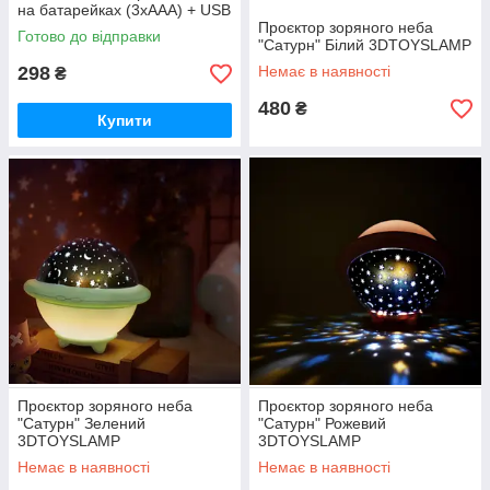
на батарейках (3хААА) + USB
лампа в дитячу, у спальню
Проєктор зоряного неба
Готово до відправки
"Сатурн" Білий 3DTOYSLAMP
298
Немає в наявності
₴
480
₴
Купити
Проєктор зоряного неба
Проєктор зоряного неба
"Сатурн" Зелений
"Сатурн" Рожевий
3DTOYSLAMP
3DTOYSLAMP
Немає в наявності
Немає в наявності