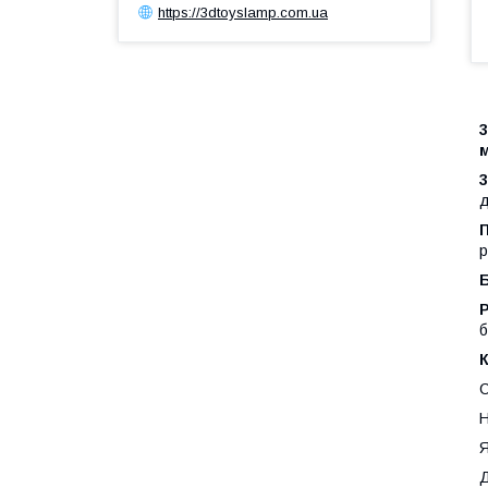
https://3dtoyslamp.com.ua
д
р
Р
б
С
Н
Я
Д