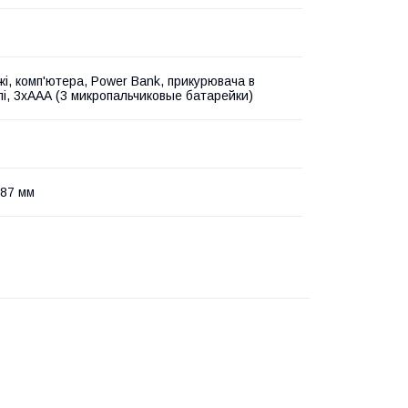
жі, комп'ютера, Power Bank, прикурювача в
лі, 3хААА (3 микропальчиковые батарейки)
87 мм