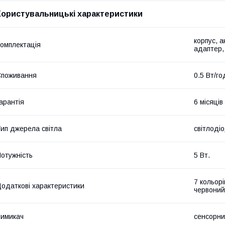
Користувальницькі характеристики
корпус, 
омплектація
адаптер,
Споживання
0.5 Вт/го
арантія
6 місяців
ип джерела світла
світлодіо
отужність
5 Вт.
7 кольорі
одаткові характеристики
червоний
имикач
сенсорний