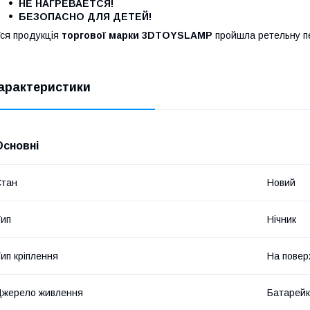
НЕ НАГРЕВАЕТСЯ!
БЕЗОПАСНО ДЛЯ ДЕТЕЙ!
ся продукція
торгової марки 3DTOYSLAMP
пройшла ретельну пер
арактеристики
Основні
Стан
Новий
ип
Нічник
ип кріплення
На пове
жерело живлення
Батарей