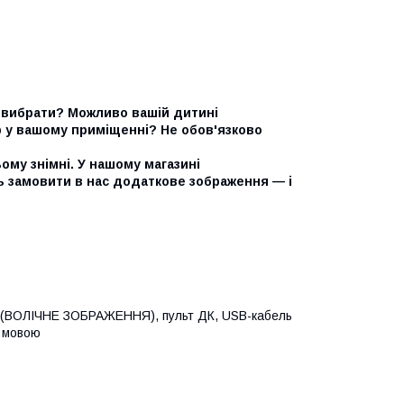
ий вибрати? Можливо вашій дитині
р у вашому приміщенні? Не обов'язково
ому знімні. У нашому магазині
 замовити в нас додаткове зображення — і
на (ВОЛІЧНЕ ЗОБРАЖЕННЯ), пульт ДК, USB-кабель
ю мовою