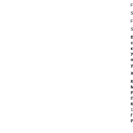
F
S
F
S
В
к
У
у
К
М
Р
П
1
Г