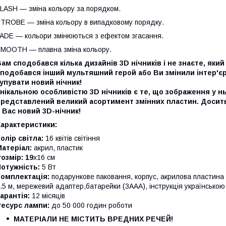
LASH — зміна кольору за порядком.
TROBE — зміна кольору в випадковому порядку.
ADE — кольори змінюються з ефектом згасання.
MOOTH — плавна зміна кольору.
ам сподобався кілька дизайнів 3D нічників і не знаєте, як
сподобався інший мультяшний герой або Ви змінили інтер'є
упувати новий нічник!
нікальною особливістю 3D нічників є те, що зображення у нь
представлений великий асортимент змінних пластин. Досить
 Вас новий 3D-нічник!
Характеристики:
олір світла:
16 квітів світіння
атеріал:
акрил, пластик
озмір: 19
х16 см
отужність:
5 Вт
Комплектація:
подарункове паковання, корпус, акрилова пласти
.5 м, мережевий адаптер,батарейки (3ААА), інструкція українсько
арантія:
12 місяців
Ресурс лампи:
до 50 000 годин роботи
МАТЕРІАЛИ НЕ МІСТИТЬ ВРЕДНИХ РЕЧЕЙ!