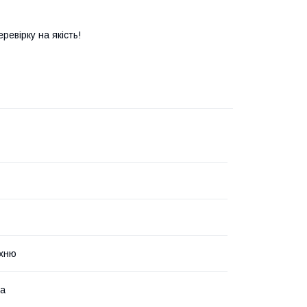
евірку на якість!
рхню
ка