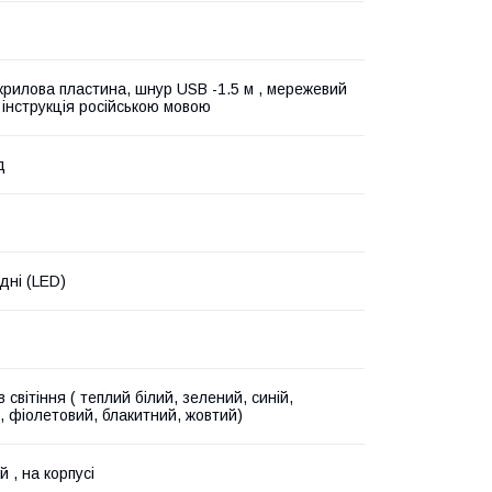
акрилова пластина, шнур USB -1.5 м , мережевий
 інструкція російською мовою
д
дні (LED)
в світіння ( теплий білий, зелений, синій,
, фіолетовий, блакитний, жовтий)
 , на корпусі