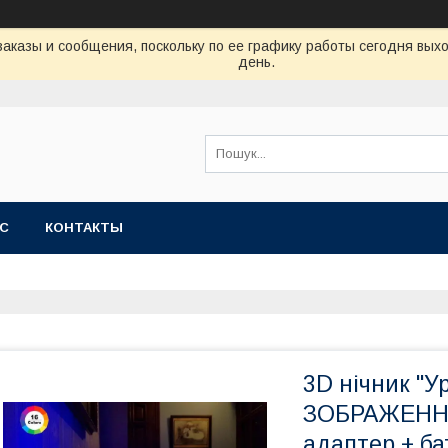
аказы и сообщения, поскольку по ее графику работы сегодня вых
день.
АС
КОНТАКТЫ
3D нічник "У
ЗОБРАЖЕННЯ
адаптер + ба