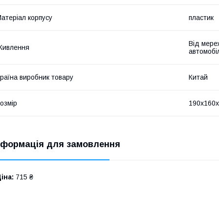
атеріал корпусу
пластик
Від мере
Живлення
автомобі
раїна виробник товару
Китай
озмір
190х160х
нформація для замовлення
іна:
715 ₴