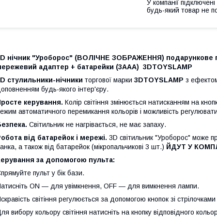
У компанії підключені
будь-який товар не п
3D нічник "Уроборос" (ВОЛІЧНЕ ЗОБРАЖЕННЯ) подарункове па
мережевий адаптер + батарейки (3ААА) 3DTOYSLAMP
3D стулильники-нічники
торгової марки
3DTOYSLAMP
з ефектом
оповненням будь-якого інтер'єру.
Просте керування.
Колір світіння змінюється натисканням на кноп
ежим автоматичного перемикання кольорів і можливість регулювати 
Безпека.
Світильник не нагрівається, не має запаху.
обота від батарейок і мережі.
3D світильник "Уроборос" може п
анка, а також від батарейок (мікропальчикові 3 шт.)
ЙДУТ У КОМП
Керування за допомогою пульта:
прямуйте пульт у бік бази.
атисніть ON — для увімкнення, OFF — для вимкнення лампи.
скравість світіння регулюється за допомогою кнопок зі стрілочками 
ля вибору кольору світіння натисніть на кнопку відповідного кольор