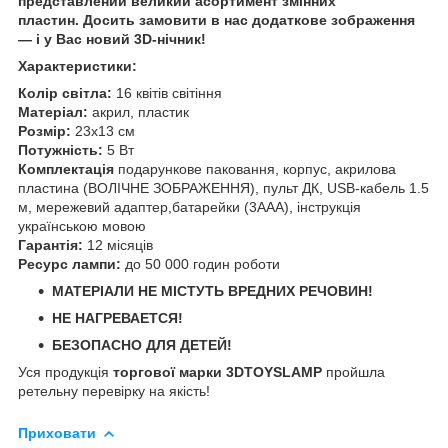
представлений великий асортимент змінних
пластин. Досить замовити в нас додаткове зображення
— і у Вас новий 3D-нічник!
Характеристики:
Колір світла:
16 квітів світіння
Матеріал:
акрил, пластик
Розмір:
23х13 см
Потужність:
5 Вт
Комплектація
подарункове паковання, корпус, акрилова
пластина (ВОЛІЧНЕ ЗОБРАЖЕННЯ), пульт ДК, USB-кабель 1.5
м, мережевий адаптер,батарейки (3ААА), інструкція
українською мовою
Гарантія:
12 місяців
Ресурс лампи:
до 50 000 годин роботи
МАТЕРІАЛИ НЕ МІСТУТЬ ВРЕДНИХ РЕЧОВИН!
НЕ НАГРЕВАЕТСЯ!
БЕЗОПАСНО ДЛЯ ДЕТЕЙ!
Уся продукція
торгової марки 3DTOYSLAMP
пройшла
ретельну перевірку на якість!
Приховати