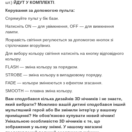
шт.)
ЙДУТ У КОМПЛЕКТІ
.
Керування за допомогою пульта:
Спрямуйте пульт у бік бази.
Натисніть ON — для увімкнення, OFF — для вимкнення
лампи.
Яскравість світіння регулюється за допомогою кнопок зі
стрілочками вгору/вниз.
Для вибору кольору світіння натисніть на кнопку відповідного
кольору.
FLASH — зміна кольору за порядком.
STROBE — зміна кольору в випадковому порядку.
FADE — кольори змінюються з ефектом згасання.
SMOOTH — плавна зміна кольору.
Вам сподобався кілька дизайнів 3D нічників і не знаєте,
який вибрати? Можливо вашій дитині сподобався інший
мультяшний герой або Ви змінили інтер'єр у вашому
приміщенні? Не обов'язково купувати новий нічник!
Унікальною особливістю 3D нічників є те, що
зображення у ньому знімні. У нашому магазині