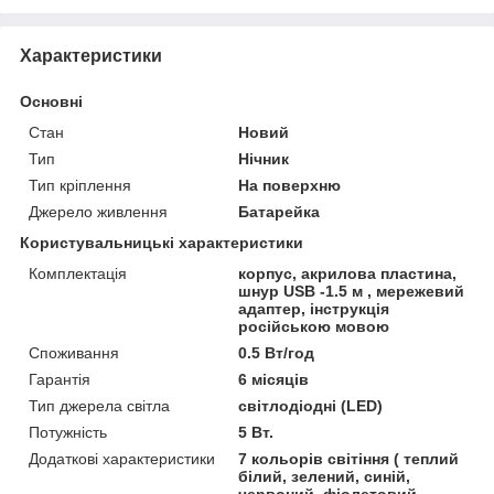
Характеристики
Основні
Стан
Новий
Тип
Нічник
Тип кріплення
На поверхню
Джерело живлення
Батарейка
Користувальницькі характеристики
Комплектація
корпус, акрилова пластина,
шнур USB -1.5 м , мережевий
адаптер, інструкція
російською мовою
Споживання
0.5 Вт/год
Гарантія
6 місяців
Тип джерела світла
світлодіодні (LED)
Потужність
5 Вт.
Додаткові характеристики
7 кольорів світіння ( теплий
білий, зелений, синій,
червоний, фіолетовий,