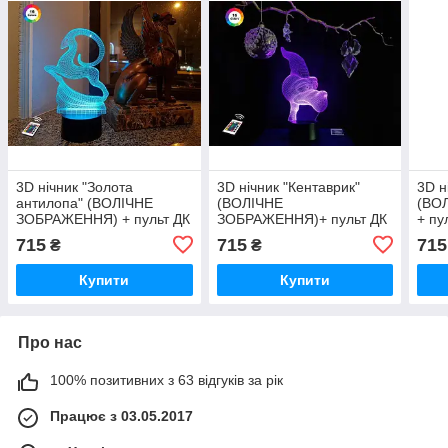
3D нічник "Золота
3D нічник "Кентаврик"
3D н
антилопа" (ВОЛІЧНЕ
(ВОЛІЧНЕ
(ВО
ЗОБРАЖЕННЯ) + пульт ДК
ЗОБРАЖЕННЯ)+ пульт ДК
+ пу
+ мережевий адаптер
+ мережевий
адап
715
715
715
₴
₴
+батарейки (3ААА)
адаптер +батарейки
(3А
3DTOYSLAMP
(3ААА) 3DTOYSLAMP
Купити
Купити
Про нас
100% позитивних з 63 відгуків за рік
Працює з 03.05.2017