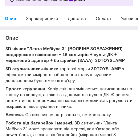
Опис
Характеристики
Доставка
Оплата
Умови п
Опис
3D нічник "Лента Мебіуса 3" (ВОЛІЧНЕ ЗОБРАЖЕННЯ)
подарункове паковання + 16 кольорів + пульт ДК +
мережевий адаптер + батарейки (3ААА) 3DTOYSLAMP
3D стулильники-нічники
торгової марки
3DTOYSLAMP
з
ефектом тривимірного зображення стануть чудовим
доповненням будь-якого інтер'єру.
Просте керування.
Колір світіння змінюється натисканням на
кнопку на корпусі, а також за допомогою пульта ДК. Є режим
автоматичного перемикання кольорів і можливість регулювати
яскравість підсвічування нічника.
Безпека.
Світильник не нагрівається, не має запаху.
Робота від батарейок і мережі.
3D світильник "Лента
Мебіуса 3" може працювати від мережі, комп'ютера або
power-банка, а також від батарейок (мікропальчикові 3