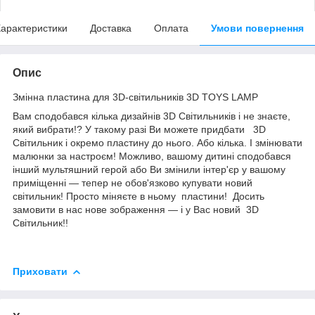
арактеристики
Доставка
Оплата
Умови повернення
Опис
Змінна пластина для 3D-світильників 3D TOYS LAMP
Вам сподобався кілька дизайнів 3D Світильників і не знаєте,
який вибрати!? У такому разі Ви можете придбати 3D
Світильник і окремо пластину до нього. Або кілька. І змінювати
малюнки за настроєм! Можливо, вашому дитині сподобався
інший мультяшний герой або Ви змінили інтер'єр у вашому
приміщенні — тепер не обов'язково купувати новий
світильник! Просто міняєте в ньому пластини! Досить
замовити в нас нове зображення — і у Вас новий 3D
Світильник!!
Приховати