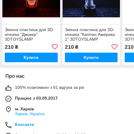
Змінна пластина для 3D-
Змінна пластина для 3D-
Змін
нічника "Джокер"
нічника "Капітан Америка
нічн
3DTOYSLAMP
1" 3DTOYSLAMP
3DT
210
210
210
₴
₴
Купити
Купити
Про нас
100% позитивних з 61 відгука за рік
Працює з 03.05.2017
м. Харків
Харків, Україна
Контакти