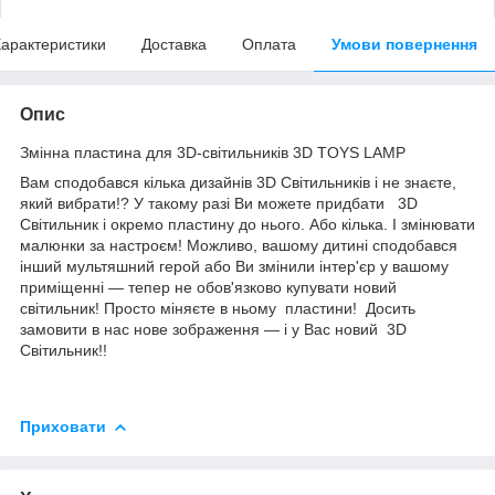
арактеристики
Доставка
Оплата
Умови повернення
Опис
Змінна пластина для 3D-світильників 3D TOYS LAMP
Вам сподобався кілька дизайнів 3D Світильників і не знаєте,
який вибрати!? У такому разі Ви можете придбати 3D
Світильник і окремо пластину до нього. Або кілька. І змінювати
малюнки за настроєм! Можливо, вашому дитині сподобався
інший мультяшний герой або Ви змінили інтер'єр у вашому
приміщенні — тепер не обов'язково купувати новий
світильник! Просто міняєте в ньому пластини! Досить
замовити в нас нове зображення — і у Вас новий 3D
Світильник!!
Приховати