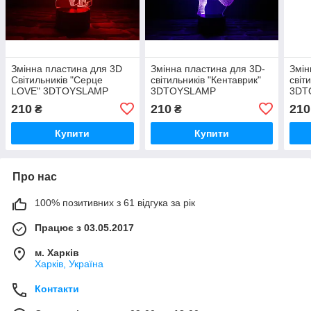
Змінна пластина для 3D
Змінна пластина для 3D-
Змін
Світильників "Серце
світильників "Кентаврик"
світ
LOVE" 3DTOYSLAMP
3DTOYSLAMP
3DT
210
210
210
₴
₴
Купити
Купити
Про нас
100% позитивних з 61 відгука за рік
Працює з 03.05.2017
м. Харків
Харків, Україна
Контакти