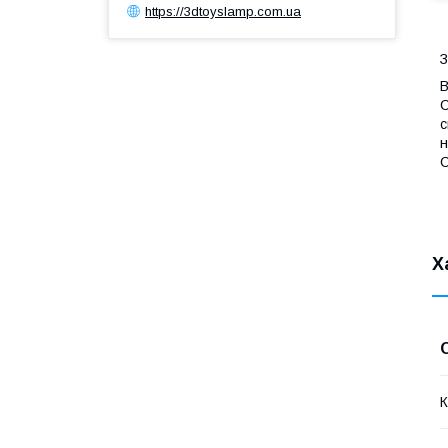
https://3dtoyslamp.com.ua
З
В
С
с
н
С
Х
К