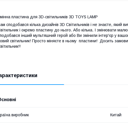
мінна пластина для 3D-світильників 3D TOYS LAMP
ам сподобався кілька дизайнів 3D Світильників і не знаєте, який 
вітильник і окремо пластину до нього. Або кілька. І змінювати ма
подобався інший мультяшний герой або Ви змінили інтер'єр у вашо
овий світильник! Просто міняєте в ньому пластини! Досить замови
вітильник!!
арактеристики
Основні
раїна виробник
Китай