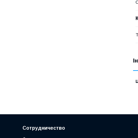
Т
І
Ц
Сотрудничество