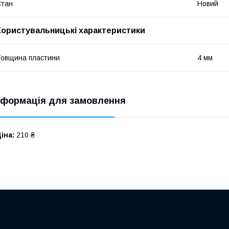
Стан
Новий
Користувальницькі характеристики
овщина пластини
4 мм
нформація для замовлення
іна:
210 ₴