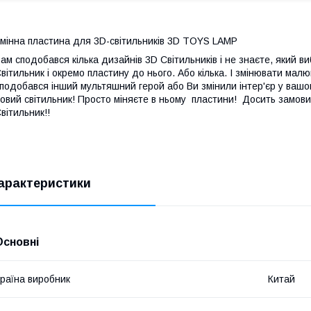
мінна пластина для 3D-світильників 3D TOYS LAMP
ам сподобався кілька дизайнів 3D Світильників і не знаєте, який 
вітильник і окремо пластину до нього. Або кілька. І змінювати ма
подобався інший мультяшний герой або Ви змінили інтер'єр у вашо
овий світильник! Просто міняєте в ньому пластини! Досить замови
вітильник!!
арактеристики
Основні
раїна виробник
Китай