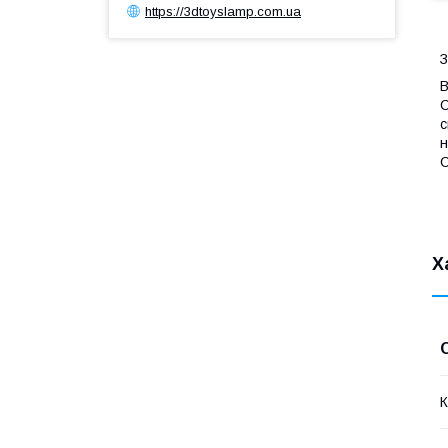
https://3dtoyslamp.com.ua
З
В
С
с
н
С
Х
К