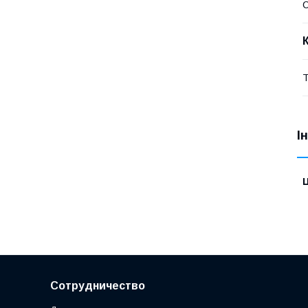
Т
І
Ц
Сотрудничество