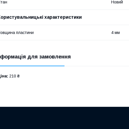
Стан
Новий
Користувальницькі характеристики
овщина пластини
4 мм
нформація для замовлення
іна:
210 ₴