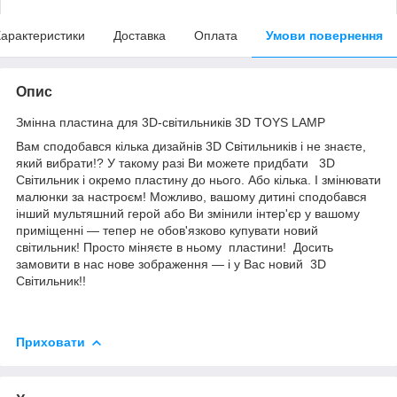
арактеристики
Доставка
Оплата
Умови повернення
Опис
Змінна пластина для 3D-світильників 3D TOYS LAMP
Вам сподобався кілька дизайнів 3D Світильників і не знаєте,
який вибрати!? У такому разі Ви можете придбати 3D
Світильник і окремо пластину до нього. Або кілька. І змінювати
малюнки за настроєм! Можливо, вашому дитині сподобався
інший мультяшний герой або Ви змінили інтер'єр у вашому
приміщенні — тепер не обов'язково купувати новий
світильник! Просто міняєте в ньому пластини! Досить
замовити в нас нове зображення — і у Вас новий 3D
Світильник!!
Приховати