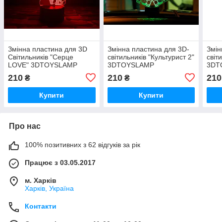
Змінна пластина для 3D
Змінна пластина для 3D-
Змін
Світильників "Серце
світильників "Культурист 2"
світ
LOVE" 3DTOYSLAMP
3DTOYSLAMP
3DT
210
210
210
₴
₴
Купити
Купити
Про нас
100% позитивних з 62 відгуків за рік
Працює з 03.05.2017
м. Харків
Харків, Україна
Контакти