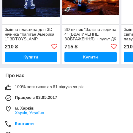
Змінна пластина для 3D-
3D нічник "Залізна людина
Змін
нічника "Капітан Америка
4" (ВВАЛИЧЕННЕ
світ
1" 3DTOYSLAMP
ЗОБРАЖЕННЯ) + пульт ДК
пав
+ мережевий адаптер
210
715
210
₴
₴
+батарейки (3ААА)
3DTOYSLAMP
Купити
Купити
Про нас
100% позитивних з 61 відгука за рік
Працює з 03.05.2017
м. Харків
Харків, Україна
Контакти