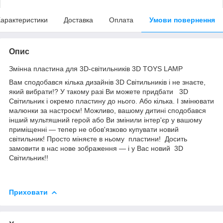
арактеристики
Доставка
Оплата
Умови повернення
Опис
Змінна пластина для 3D-світильників 3D TOYS LAMP
Вам сподобався кілька дизайнів 3D Світильників і не знаєте,
який вибрати!? У такому разі Ви можете придбати 3D
Світильник і окремо пластину до нього. Або кілька. І змінювати
малюнки за настроєм! Можливо, вашому дитині сподобався
інший мультяшний герой або Ви змінили інтер'єр у вашому
приміщенні — тепер не обов'язково купувати новий
світильник! Просто міняєте в ньому пластини! Досить
замовити в нас нове зображення — і у Вас новий 3D
Світильник!!
Приховати