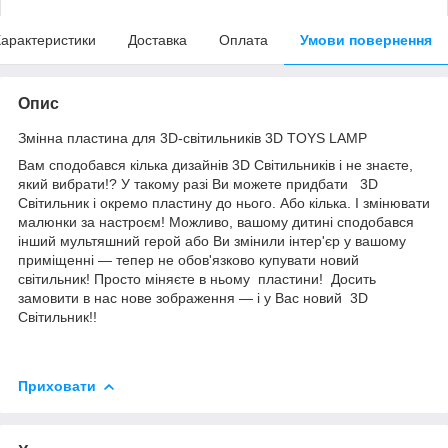
арактеристики
Доставка
Оплата
Умови повернення
Опис
Змінна пластина для 3D-світильників 3D TOYS LAMP
Вам сподобався кілька дизайнів 3D Світильників і не знаєте,
який вибрати!? У такому разі Ви можете придбати 3D
Світильник і окремо пластину до нього. Або кілька. І змінювати
малюнки за настроєм! Можливо, вашому дитині сподобався
інший мультяшний герой або Ви змінили інтер'єр у вашому
приміщенні — тепер не обов'язково купувати новий
світильник! Просто міняєте в ньому пластини! Досить
замовити в нас нове зображення — і у Вас новий 3D
Світильник!!
Приховати