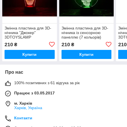
Змінна пластина для 3D-
Змінна пластина для 3D-
Змін
нічника "Джокер"
нічника із сенсорною
нічн
3DTOYSLAMP
панеллю (7 кольорів)
3DT
"Хрустальний череп"
210
210
210
₴
₴
3DTOYSLAMP
Купити
Купити
Про нас
100% позитивних з 61 відгука за рік
Працює з 03.05.2017
м. Харків
Харків, Україна
Контакти