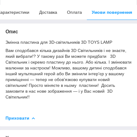
арактеристики
Доставка
Оплата
Умови повернення
Опис
Змінна пластина для 3D-світильників 3D TOYS LAMP
Вам сподобався кілька дизайнів 3D Світильників і не знаєте,
який вибрати!? У такому разі Ви можете придбати 3D
Світильник і окремо пластину до нього. Або кілька. І змінювати
малюнки за настроєм! Можливо, вашому дитині сподобався
інший мультяшний герой або Ви змінили інтер'єр у вашому
приміщенні — тепер не обов'язково купувати новий
світильник! Просто міняєте в ньому пластини! Досить
замовити в нас нове зображення — і у Вас новий 3D
Світильник!!
Приховати