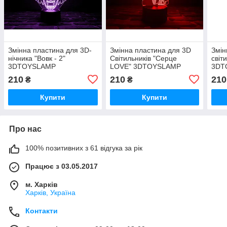
Змінна пластина для 3D-
Змінна пластина для 3D
Змін
нічника "Вовк - 2"
Світильників "Серце
світ
3DTOYSLAMP
LOVE" 3DTOYSLAMP
3DT
210
210
210
₴
₴
Купити
Купити
Про нас
100% позитивних з 61 відгука за рік
Працює з 03.05.2017
м. Харків
Харків, Україна
Контакти