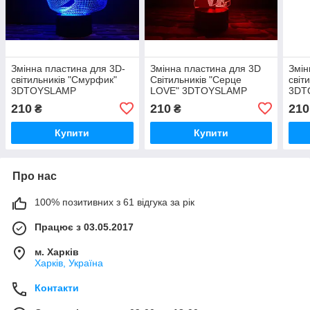
Змінна пластина для 3D-
Змінна пластина для 3D
Змін
світильників "Смурфик"
Світильників "Серце
світ
3DTOYSLAMP
LOVE" 3DTOYSLAMP
3DT
210
210
210
₴
₴
Купити
Купити
Про нас
100% позитивних з 61 відгука за рік
Працює з 03.05.2017
м. Харків
Харків, Україна
Контакти