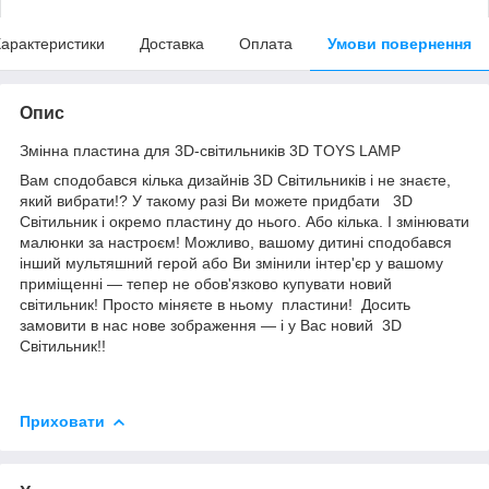
арактеристики
Доставка
Оплата
Умови повернення
Опис
Змінна пластина для 3D-світильників 3D TOYS LAMP
Вам сподобався кілька дизайнів 3D Світильників і не знаєте,
який вибрати!? У такому разі Ви можете придбати 3D
Світильник і окремо пластину до нього. Або кілька. І змінювати
малюнки за настроєм! Можливо, вашому дитині сподобався
інший мультяшний герой або Ви змінили інтер'єр у вашому
приміщенні — тепер не обов'язково купувати новий
світильник! Просто міняєте в ньому пластини! Досить
замовити в нас нове зображення — і у Вас новий 3D
Світильник!!
Приховати