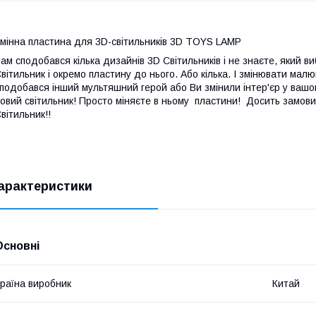
мінна пластина для 3D-світильників 3D TOYS LAMP
ам сподобався кілька дизайнів 3D Світильників і не знаєте, який 
вітильник і окремо пластину до нього. Або кілька. І змінювати ма
подобався інший мультяшний герой або Ви змінили інтер'єр у вашо
овий світильник! Просто міняєте в ньому пластини! Досить замови
вітильник!!
арактеристики
Основні
раїна виробник
Китай