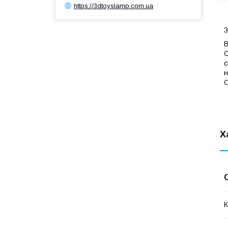
https://3dtoyslamp.com.ua
З
В
С
с
н
С
Х
К