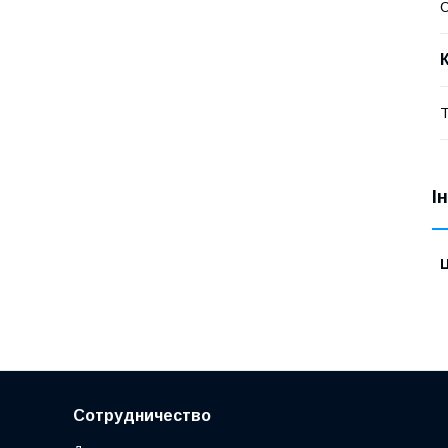
Т
І
Ц
Сотрудничество