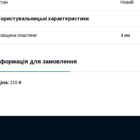
Стан
Новий
Користувальницькі характеристики
овщина пластини
4 мм
нформація для замовлення
іна:
210 ₴