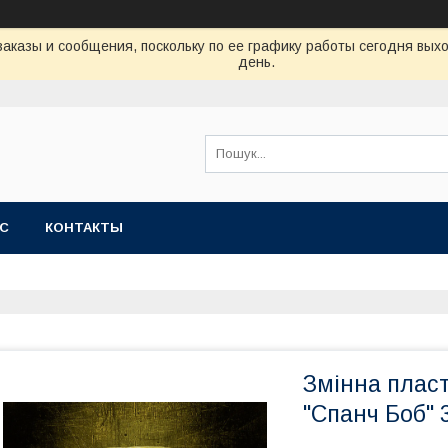
аказы и сообщения, поскольку по ее графику работы сегодня вых
день.
АС
КОНТАКТЫ
Змінна пласт
"Спанч Боб