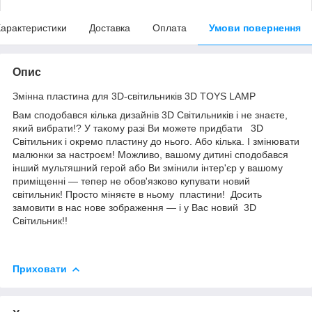
арактеристики
Доставка
Оплата
Умови повернення
Опис
Змінна пластина для 3D-світильників 3D TOYS LAMP
Вам сподобався кілька дизайнів 3D Світильників і не знаєте,
який вибрати!? У такому разі Ви можете придбати 3D
Світильник і окремо пластину до нього. Або кілька. І змінювати
малюнки за настроєм! Можливо, вашому дитині сподобався
інший мультяшний герой або Ви змінили інтер'єр у вашому
приміщенні — тепер не обов'язково купувати новий
світильник! Просто міняєте в ньому пластини! Досить
замовити в нас нове зображення — і у Вас новий 3D
Світильник!!
Приховати