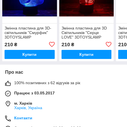
Змінна пластина для 3D-
Змінна пластина для 3D
Змін
світильників "Смурфик"
Світильників "Серце
світ
3DTOYSLAMP
LOVE" 3DTOYSLAMP
3DT
210
210
210
₴
₴
Купити
Купити
Про нас
100% позитивних з 62 відгуків за рік
Працює з 03.05.2017
м. Харків
Харків, Україна
Контакти