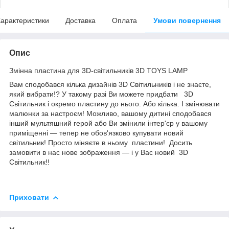
арактеристики
Доставка
Оплата
Умови повернення
Опис
Змінна пластина для 3D-світильників 3D TOYS LAMP
Вам сподобався кілька дизайнів 3D Світильників і не знаєте,
який вибрати!? У такому разі Ви можете придбати 3D
Світильник і окремо пластину до нього. Або кілька. І змінювати
малюнки за настроєм! Можливо, вашому дитині сподобався
інший мультяшний герой або Ви змінили інтер'єр у вашому
приміщенні — тепер не обов'язково купувати новий
світильник! Просто міняєте в ньому пластини! Досить
замовити в нас нове зображення — і у Вас новий 3D
Світильник!!
Приховати