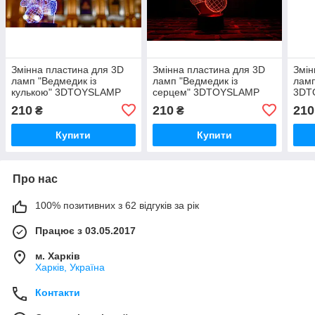
Змінна пластина для 3D
Змінна пластина для 3D
Змін
ламп "Ведмедик із
ламп "Ведмедик із
ламп
кулькою" 3DTOYSLAMP
серцем" 3DTOYSLAMP
3DT
210
210
210
₴
₴
Купити
Купити
Про нас
100% позитивних з 62 відгуків за рік
Працює з 03.05.2017
м. Харків
Харків, Україна
Контакти