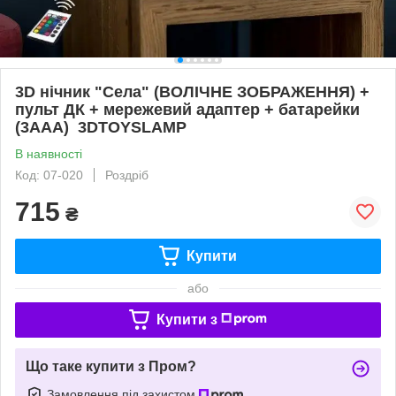
3D нічник "Села" (ВОЛІЧНЕ ЗОБРАЖЕННЯ) +
пульт ДК + мережевий адаптер + батарейки
(3ААА) 3DTOYSLAMP
В наявності
Код: 07-020
Роздріб
715
₴
Купити
або
Купити з
Що таке купити з Пром?
Замовлення під захистом