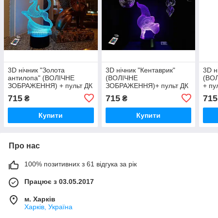
3D нічник "Золота
3D нічник "Кентаврик"
3D н
антилопа" (ВОЛІЧНЕ
(ВОЛІЧНЕ
(ВО
ЗОБРАЖЕННЯ) + пульт ДК
ЗОБРАЖЕННЯ)+ пульт ДК
+ пу
+ мережевий адаптер
+ мережевий
адап
715
715
715
₴
₴
+батарейки (3ААА)
адаптер +батарейки
(3А
3DTOYSLAMP
(3ААА) 3DTOYSLAMP
Купити
Купити
Про нас
100% позитивних з 61 відгука за рік
Працює з 03.05.2017
м. Харків
Харків, Україна