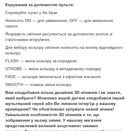
Керування за допомогою пульта:
Спрямуйте пульт у бік бази.
Натисніть ON — для увімкнення, OFF — для вимкнення
лампи.
Яскравість світіння регулюється за допомогою кнопок зі
стрілочками вгору/вниз.
Для вибору кольору світіння натисніть на кнопку відповідного
кольору.
FLASH — зміна кольору за порядком.
STROBE — зміна кольору в випадковому порядку.
FADE — кольори змінюються з ефектом згасання.
SMOOTH — плавна зміна кольору.
Вам сподобався кілька дизайнів 3D нічників і не знаєте,
який вибрати? Можливо вашій дитині сподобався інший
мультяшний герой або Ви змінили інтер'єр у вашому
приміщенні? Не обов'язково купувати новий нічник!
Унікальною особливістю 3D нічників є те, що
зображення у ньому знімні. У нашому магазині
представлений великий асортимент змінних