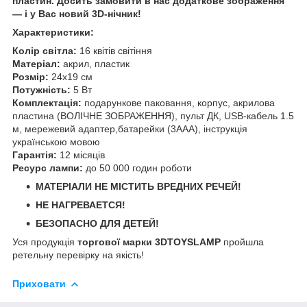
пластин. Досить замовити в нас додаткове зображення
— і у Вас новий 3D-нічник!
Характеристики:
Колір світла:
16 квітів світіння
Матеріал:
акрил, пластик
Розмір:
24х19 см
Потужність:
5 Вт
Комплектація:
подарункове паковання, корпус, акрилова
пластина (ВОЛІЧНЕ ЗОБРАЖЕННЯ), пульт ДК, USB-кабель 1.5
м, мережевий адаптер,батарейки (3ААА), інструкція
українською мовою
Гарантія:
12 місяців
Ресурс лампи:
до 50 000 годин роботи
МАТЕРІАЛИ НЕ МІСТИТЬ ВРЕДНИХ РЕЧЕЙ!
НЕ НАГРЕВАЕТСЯ!
БЕЗОПАСНО ДЛЯ ДЕТЕЙ!
Уся продукція
торгової марки 3DTOYSLAMP
пройшла
ретельну перевірку на якість!
Приховати