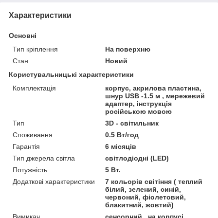
Характеристики
Основні
Тип кріплення
На поверхню
Стан
Новий
Користувальницькі характеристики
Комплектація
корпус, акрилова пластина,
шнур USB -1.5 м , мережевий
адаптер, інструкція
російською мовою
Тип
3D - світильник
Споживання
0.5 Вт/год
Гарантія
6 місяців
Тип джерела світла
світлодіодні (LED)
Потужність
5 Вт.
Додаткові характеристики
7 кольорів світіння ( теплий
білий, зелений, синій,
червоний, фіолетовий,
блакитний, жовтий)
Вимикач
сенсорний , на корпусі