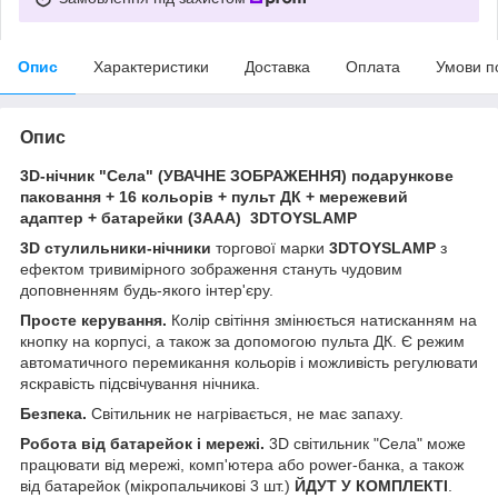
Опис
Характеристики
Доставка
Оплата
Умови п
Опис
3D-нічник "Села" (УВАЧНЕ ЗОБРАЖЕННЯ) подарункове
паковання + 16 кольорів + пульт ДК + мережевий
адаптер + батарейки (3ААА) 3DTOYSLAMP
3D стулильники-нічники
торгової марки
3DTOYSLAMP
з
ефектом тривимірного зображення стануть чудовим
доповненням будь-якого інтер'єру.
Просте керування.
Колір світіння змінюється натисканням на
кнопку на корпусі, а також за допомогою пульта ДК. Є режим
автоматичного перемикання кольорів і можливість регулювати
яскравість підсвічування нічника.
Безпека.
Світильник не нагрівається, не має запаху.
Робота від батарейок і мережі.
3D світильник "Села" може
працювати від мережі, комп'ютера або power-банка, а також
від батарейок (мікропальчикові 3 шт.)
ЙДУТ У КОМПЛЕКТІ
.