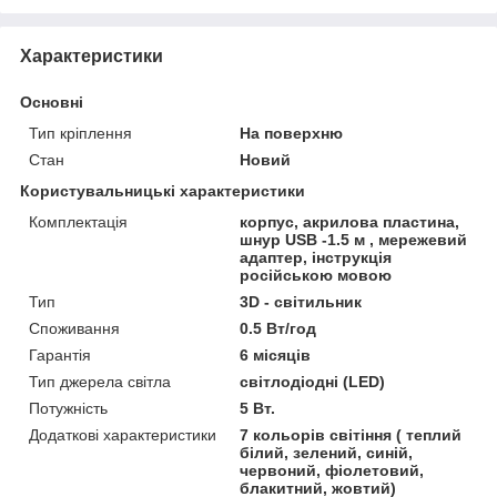
Характеристики
Основні
Тип кріплення
На поверхню
Стан
Новий
Користувальницькі характеристики
Комплектація
корпус, акрилова пластина,
шнур USB -1.5 м , мережевий
адаптер, інструкція
російською мовою
Тип
3D - світильник
Споживання
0.5 Вт/год
Гарантія
6 місяців
Тип джерела світла
світлодіодні (LED)
Потужність
5 Вт.
Додаткові характеристики
7 кольорів світіння ( теплий
білий, зелений, синій,
червоний, фіолетовий,
блакитний, жовтий)