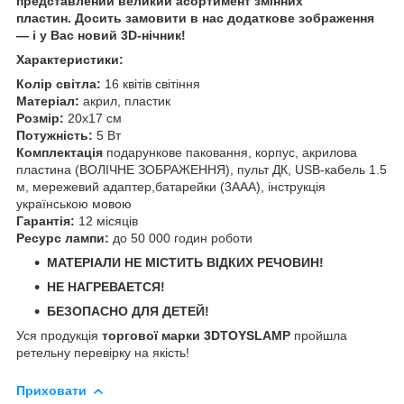
представлений великий асортимент змінних
пластин. Досить замовити в нас додаткове зображення
— і у Вас новий 3D-нічник!
Характеристики:
Колір світла:
16 квітів світіння
Матеріал:
акрил, пластик
Розмір:
20х17 см
Потужність:
5 Вт
Комплектація
подарункове паковання, корпус, акрилова
пластина (ВОЛІЧНЕ ЗОБРАЖЕННЯ), пульт ДК, USB-кабель 1.5
м, мережевий адаптер,батарейки (3ААА), інструкція
українською мовою
Гарантія:
12 місяців
Ресурс лампи:
до 50 000 годин роботи
МАТЕРІАЛИ НЕ МІСТИТЬ ВІДКИХ РЕЧОВИН!
НЕ НАГРЕВАЕТСЯ!
БЕЗОПАСНО ДЛЯ ДЕТЕЙ!
Уся продукція
торгової марки 3DTOYSLAMP
пройшла
ретельну перевірку на якість!
Приховати