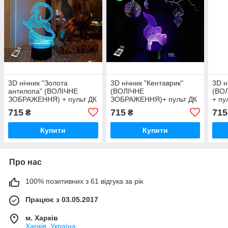
3D нічник "Золота
3D нічник "Кентаврик"
3D н
антилопа" (ВОЛІЧНЕ
(ВОЛІЧНЕ
(ВО
ЗОБРАЖЕННЯ) + пульт ДК
ЗОБРАЖЕННЯ)+ пульт ДК
+ пу
+ мережевий адаптер
+ мережевий
адап
715
715
715
₴
₴
+батарейки (3ААА)
адаптер +батарейки
(3А
3DTOYSLAMP
(3ААА) 3DTOYSLAMP
Купити
Купити
Про нас
100% позитивних з 61 відгука за рік
Працює з 03.05.2017
м. Харків
Харків, Україна