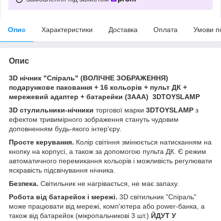
Опис
Характеристики
Доставка
Оплата
Умови п
Опис
3D нічник "Спіраль" (ВОЛІЧНЕ ЗОБРАЖЕННЯ)
подарункове паковання + 16 кольорів + пульт ДК +
мережевий адаптер + батарейки (3ААА) 3DTOYSLAMP
3D стулильники-нічники
торгової марки
3DTOYSLAMP
з
ефектом тривимірного зображення стануть чудовим
доповненням будь-якого інтер'єру.
Просте керування.
Колір світіння змінюється натисканням на
кнопку на корпусі, а також за допомогою пульта ДК. Є режим
автоматичного перемикання кольорів і можливість регулювати
яскравість підсвічування нічника.
Безпека.
Світильник не нагрівається, не має запаху.
Робота від батарейок і мережі.
3D світильник "Спіраль"
може працювати від мережі, комп'ютера або power-банка, а
також від батарейок (мікропальчикові 3 шт.)
ЙДУТ У