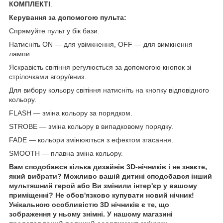
КОМПЛЕКТІ
.
Керування за допомогою пульта:
Спрямуйте пульт у бік бази.
Натисніть ON — для увімкнення, OFF — для вимкнення
лампи.
Яскравість світіння регулюється за допомогою кнопок зі
стрілочками вгору/вниз.
Для вибору кольору світіння натисніть на кнопку відповідного
кольору.
FLASH — зміна кольору за порядком.
STROBE — зміна кольору в випадковому порядку.
FADE — кольори змінюються з ефектом згасання.
SMOOTH — плавна зміна кольору.
Вам сподобався кілька дизайнів 3D-нічників і не знаєте,
який вибрати? Можливо вашій дитині сподобався інший
мультяшний герой або Ви змінили інтер'єр у вашому
приміщенні? Не обов'язково купувати новий нічник!
Унікальною особливістю 3D нічників є те, що
зображення у ньому знімні. У нашому магазині