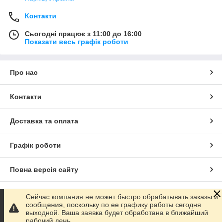
Контакти
Сьогодні працює з 11:00 до 16:00
Показати весь графік роботи
Про нас
Контакти
Доставка та оплата
Графік роботи
Повна версія сайту
Сайт створено на маркетплейсі
Prom.ua
Сейчас компания не может быстро обрабатывать заказы и
сообщения, поскольку по ее графику работы сегодня
выходной. Ваша заявка будет обработана в ближайший
Політика конфіденційності
рабочий день.