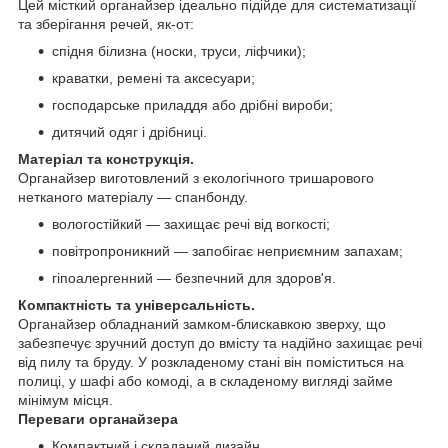
Цей місткий органайзер ідеально підійде для систематизації
та зберігання речей, як-от:
спідня білизна (носки, труси, ліфчики);
краватки, ремені та аксесуари;
господарське приладдя або дрібні вироби;
дитячий одяг і дрібниці.
Матеріал та конструкція.
Органайзер виготовлений з екологічного тришарового
нетканого матеріалу — спанбонду.
вологостійкий — захищає речі від вогкості;
повітропроникний — запобігає неприємним запахам;
гіпоалергенний — безпечний для здоров'я.
Компактність та універсальність.
Органайзер обладнаний замком-блискавкою зверху, що
забезпечує зручний доступ до вмісту та надійно захищає речі
від пилу та бруду. У розкладеному стані він поміститься на
полиці, у шафі або комоді, а в складеному вигляді займе
мінімум місця.
Переваги органайзера
Компактний і складаний дизайн.