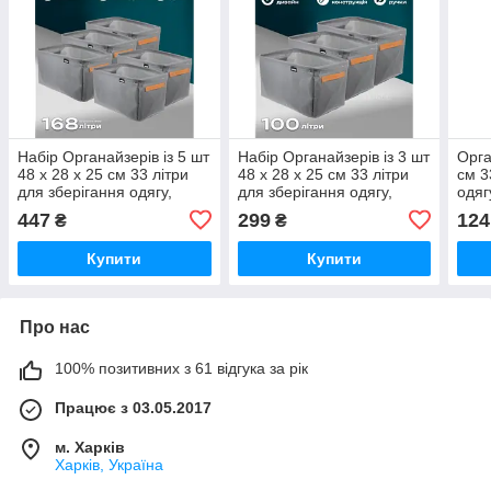
Набір Органайзерів із 5 шт
Набір Органайзерів із 3 шт
Орга
48 х 28 х 25 см 33 літри
48 х 28 х 25 см 33 літри
см 3
для зберігання одягу,
для зберігання одягу,
одяг
спідньої білизни,
спідньої білизни,
шкар
447
299
124
₴
₴
шкарпеток, краваток сірий
шкарпеток, краваток сірий
Купити
Купити
Про нас
100% позитивних з 61 відгука за рік
Працює з 03.05.2017
м. Харків
Харків, Україна