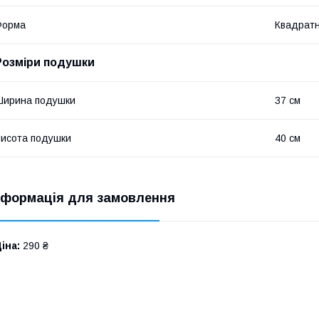
Форма
Квадрат
Розміри подушки
Ширина подушки
37 см
исота подушки
40 см
нформація для замовлення
іна:
290 ₴