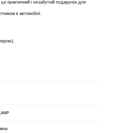
це практичний і незабутній подарунок для
тником в автомобілі.
ергію).
LAMP
ивна