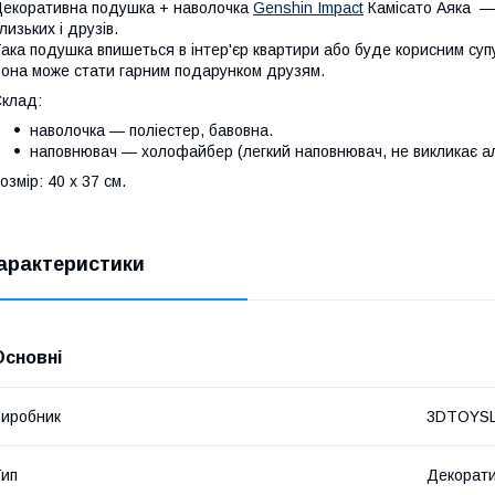
екоративна подушка + наволочка
Genshin Impact
Камісато Аяка — 
лизьких і друзів.
ака подушка впишеться в інтер'єр квартири або буде корисним супу
она може стати гарним подарунком друзям.
клад:
наволочка — поліестер, бавовна.
наповнювач — холофайбер (легкий наповнювач, не викликає ал
озмір: 40 х 37 см.
арактеристики
Основні
иробник
3DTOYS
ип
Декорат