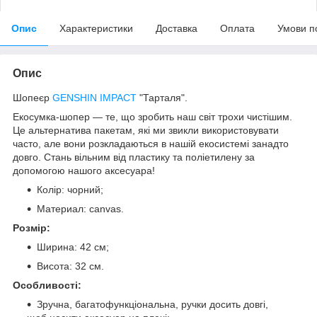
Опис
Характеристики
Доставка
Оплата
Умови п
Опис
Шопеєр
GENSHIN IMPACT
"Тарталя".
Екосумка-шопер
— те, що зробить наш світ трохи чистішим.
Це альтернатива пакетам, які ми звикли використовувати
часто, але вони розкладаються в нашій екосистемі занадто
довго. Стань вільним від пластику та поліетилену за
допомогою нашого аксесуара!
Колір: чорний;
Материал: сanvas.
Розмір:
Ширина: 42 см;
Висота: 32 см.
Особливості:
Зручна, багатофункціональна, ручки досить довгі,