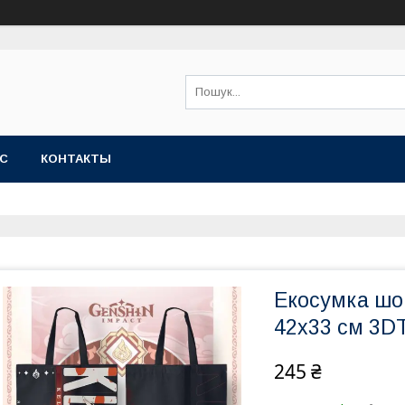
АС
КОНТАКТЫ
Екосумка шоп
42х33 см 3
245 ₴