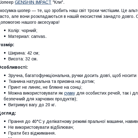
Шопеер
GENSHIN IMPACT
"Кли".
косумка-шопер
— те, що зробить наш світ трохи чистішим. Це альт
асто, але вони розкладаються в нашій екосистемі занадто довго. С
опомогою нашого аксесуара!
Колір: чорний;
Материал: сanvas.
озмір:
Ширина: 42 см;
Висота: 32 см.
Особливості:
Зручна, багатофункціональна, ручки досить довгі, щоб носити 
Тканина натуральна та приємна на дотик;
Принт не линяє, не блякне на сонці;
Можна використовувати як
сумку
для особистих речей, так і дл
безпечний для харчових продуктів);
Витримує вагу до 20 кг.
Догляд:
Прання до 40°C у делікатному режимі пральної машини, навиво
Не використовувати відбілювач;
Прати без віджимання.