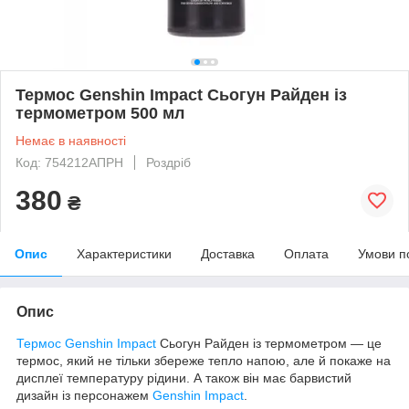
Термос Genshin Impact Сьогун Райден із
термометром 500 мл
Немає в наявності
Код: 754212АПРН
Роздріб
380
₴
Опис
Характеристики
Доставка
Оплата
Умови п
Опис
Термос Genshin Impact
Сьогун Райден із термометром — це
термос, який не тільки збереже тепло напою, але й покаже на
дисплеї температуру рідини. А також він має барвистий
дизайн із персонажем
Genshin Impact
.