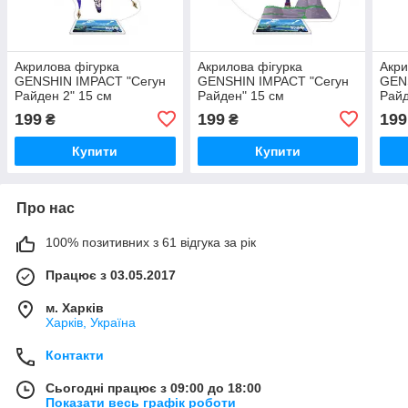
Акрилова фігурка
Акрилова фігурка
Акри
GENSHIN IMPACT "Сегун
GENSHIN IMPACT "Сегун
GEN
Райден 2" 15 см
Райден" 15 см
Райд
3DTOYSLAMP
3DTOYSLAMP
3DT
199
199
199
₴
₴
Купити
Купити
Про нас
100% позитивних з 61 відгука за рік
Працює з 03.05.2017
м. Харків
Харків, Україна
Контакти
Сьогодні працює з 09:00 до 18:00
Показати весь графік роботи