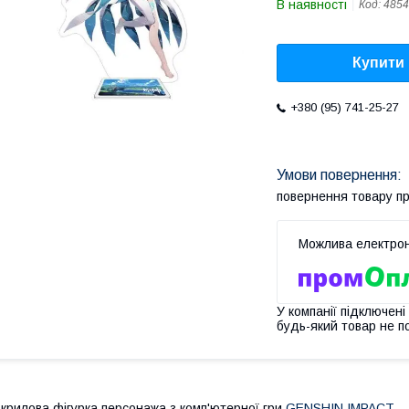
В наявності
Код:
485
Купити
+380 (95) 741-25-27
повернення товару п
У компанії підключені
будь-який товар не п
крилова фігурка персонажа з комп'ютерної гри
GENSHIN IMPACT
— 