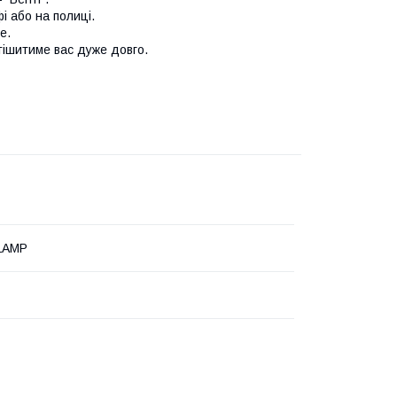
і або на полиці.
е.
 тішитиме вас дуже довго.
LAMP