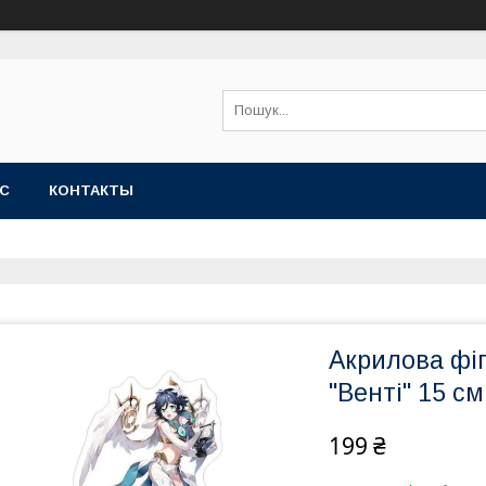
АС
КОНТАКТЫ
Акрилова фі
"Венті" 15 
199 ₴