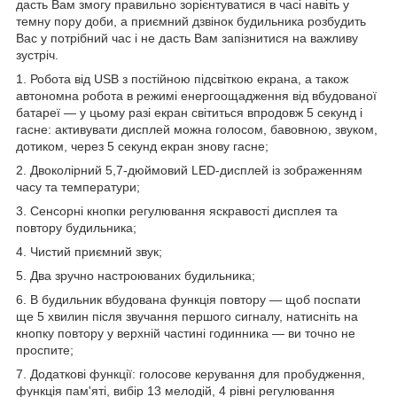
дасть Вам змогу правильно зорієнтуватися в часі навіть у
темну пору доби, а приємний дзвінок будильника розбудить
Вас у потрібний час і не дасть Вам запізнитися на важливу
зустріч.
1. Робота від USB з постійною підсвіткою екрана, а також
автономна робота в режимі енергоощадження від вбудованої
батареї — у цьому разі екран світиться впродовж 5 секунд і
гасне: активувати дисплей можна голосом, бавовною, звуком,
дотиком, через 5 секунд екран знову гасне;
2. Двоколірний 5,7-дюймовий LED-дисплей із зображенням
часу та температури;
3. Сенсорні кнопки регулювання яскравості дисплея та
повтору будильника;
4. Чистий приємний звук;
5. Два зручно настроюваних будильника;
6. В будильник вбудована функція повтору — щоб поспати
ще 5 хвилин після звучання першого сигналу, натисніть на
кнопку повтору у верхній частині годинника — ви точно не
проспите;
7. Додаткові функції: голосове керування для пробудження,
функція пам'яті, вибір 13 мелодій, 4 рівні регулювання