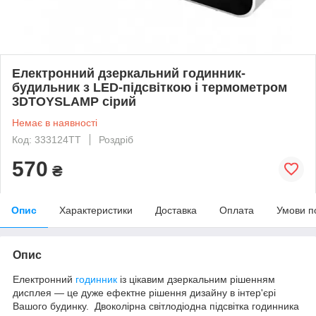
Електронний дзеркальний годинник-
будильник з LED-підсвіткою і термометром
3DTOYSLAMP сірий
Немає в наявності
Код: 333124ТТ
Роздріб
570
₴
Опис
Характеристики
Доставка
Оплата
Умови п
Опис
Електронний
годинник
із цікавим дзеркальним рішенням
дисплея — це дуже ефектне рішення дизайну в інтер'єрі
Вашого будинку. Двоколірна світлодіодна підсвітка годинника