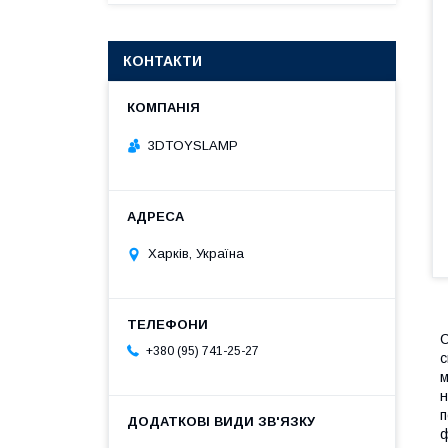
КОНТАКТИ
3DTOYSLAMP
Харків, Україна
С
+380 (95) 741-25-27
с
м
н
п
ф