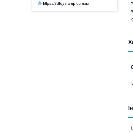
https://3dtoyslamp.com.ua
Р
В
К
Х
К
І
Ц