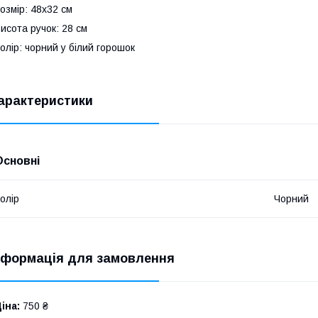
озмір: 48х32 см
исота ручок: 28 см
олір: чорний у білий горошок
арактеристики
Основні
олір
Чорний
нформація для замовлення
іна:
750 ₴