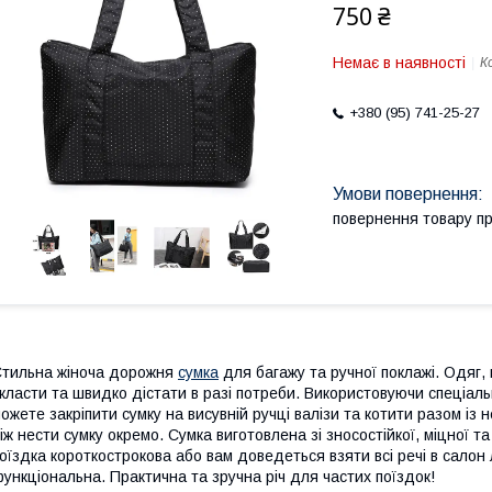
750 ₴
Немає в наявності
К
+380 (95) 741-25-27
повернення товару п
тильна жіноча дорожня
сумка
для багажу та ручної поклажі. Одяг, 
класти та швидко дістати в разі потреби. Використовуючи спеціаль
ожете закріпити сумку на висувній ручці валізи та котити разом із
іж нести сумку окремо. Сумка виготовлена зі зносостійкої, міцної
оїздка короткострокова або вам доведеться взяти всі речі в салон 
ункціональна. Практична та зручна річ для частих поїздок!