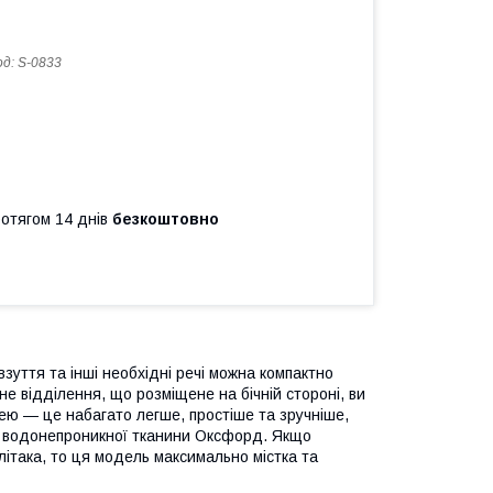
од:
S-0833
ротягом 14 днів
безкоштовно
взуття та інші необхідні речі можна компактно
не відділення, що розміщене на бічній стороні, ви
 нею — це набагато легше, простіше та зручніше,
 та водонепроникної тканини Оксфорд. Якщо
літака, то ця модель максимально містка та