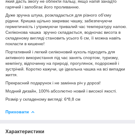
який дасть змогу не обпекти пальці, якщо напій занадто
гарячий і запобігає його проливанню.
Дуже зручна штука, розкладається для різного об'єму
рідини. Кришка щільно закриває чашку, забезпечуючи
герметичність і утримуючи тривалий час температуру напою.
Силіконова чашка зручно складається, водночас висота в
складеному вигляді становить усього 6 см, її можна навіть
покласти в кишеню!
Портативний і легкий силіконовий кухоль підходить для
активного використання під час занять спортом, туризму,
кемпінгу, відпочинку на природі, прогулянок, подорожей і
зустрічей. Коротко кажучи, це ідеальна чашка на всі випадки
життя.
Прекрасний подарунок і не замінна річ у дорозі!
Модний дизайн, 100% абсолютно новий і високої якості.
Розмір у складеному вигляді: 6*8,8 см
Приховати
Характеристики