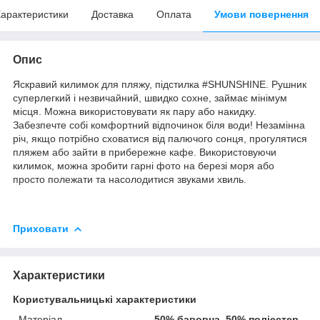
арактеристики
Доставка
Оплата
Умови повернення
Опис
Яскравий килимок для пляжу, підстилка #SHUNSHINE. Рушник
суперлегкий і незвичайний, швидко сохне, займає мінімум
місця. Можна використовувати як пару або накидку.
Забезпечте собі комфортний відпочинок біля води! Незамінна
річ, якщо потрібно сховатися від палючого сонця, прогулятися
пляжем або зайти в прибережне кафе. Використовуючи
килимок, можна зробити гарні фото на березі моря або
просто полежати та насолодитися звуками хвиль.
Приховати
Характеристики
Користувальницькі характеристики
Матеріал
50% бавовна, 50% поліестер