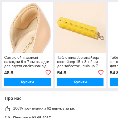
Самоклейні захисні
Таблетниця/органайзер/
Табл
накладки 9 x 7 см вкладки
контейнер 15 х 3 х 2 см
конт
для взуття силіконові від
для таблеток і ліків на 7
для 
натирання 1 пара прозорі
відділень жовтий
відд
48
54
54
₴
₴
Купити
Купити
Про нас
100% позитивних з 62 відгуків за рік
Працює з 03.05.2017