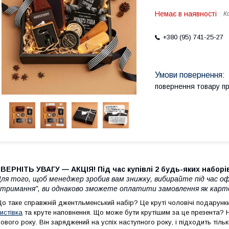
Немає в наявності
К
+380 (95) 741-25-27
повернення товару п
ВЕРНІТЬ УВАГУ — АКЦІЯ! Під час купівлі 2 будь-яких наборів
ля того, щоб менеджер зробив вам знижку, вибирайте під час о
тримання", ви однаково зможете оплатити замовлення як картою
о таке справжній джентльменський набір? Це круті чоловічі подарунки
истівка
та круте наповнення. Що може бути крутішим за це презента?
ового року. Він заряджений на успіх наступного року, і підходить тіль