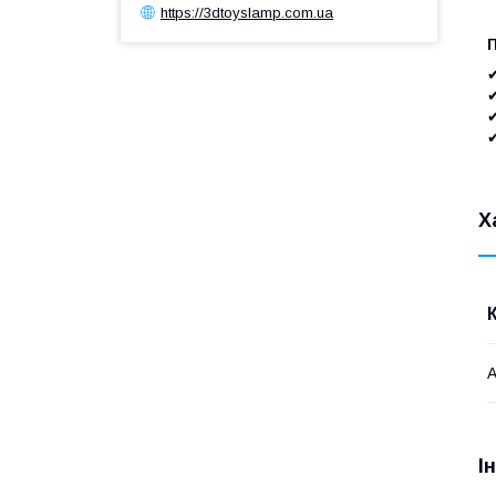
https://3dtoyslamp.com.ua
✔
✔
✔
✔
Х
А
І