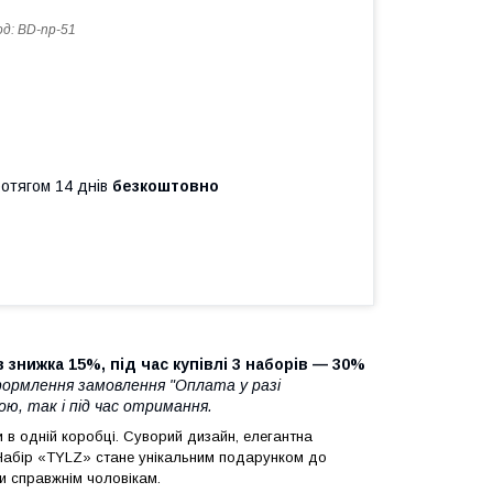
од:
BD-np-51
ротягом 14 днів
безкоштовно
 знижка 15%, під час купівлі 3 наборів — 30%
формлення замовлення "Оплата у разі
, так і під час отримання.
 в одній коробці. Суворий дизайн, елегантна
 Набір «TYLZ» стане унікальним подарунком до
ки справжнім чоловікам.