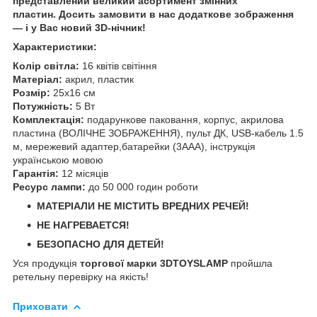
представлений великий асортимент змінних
пластин. Досить замовити в нас додаткове зображення
— і у Вас новий 3D-нічник!
Характеристики:
Колір світла:
16 квітів світіння
Матеріал:
акрил, пластик
Розмір:
25х16 см
Потужність:
5 Вт
Комплектація:
подарункове паковання, корпус, акрилова
пластина (ВОЛІЧНЕ ЗОБРАЖЕННЯ), пульт ДК, USB-кабель 1.5
м, мережевий адаптер,батарейки (3ААА), інструкція
українською мовою
Гарантія:
12 місяців
Ресурс лампи:
до 50 000 годин роботи
МАТЕРІАЛИ НЕ МІСТИТЬ ВРЕДНИХ РЕЧЕЙ!
НЕ НАГРЕВАЕТСЯ!
БЕЗОПАСНО ДЛЯ ДЕТЕЙ!
Уся продукція
торгової марки 3DTOYSLAMP
пройшла
ретельну перевірку на якість!
Приховати