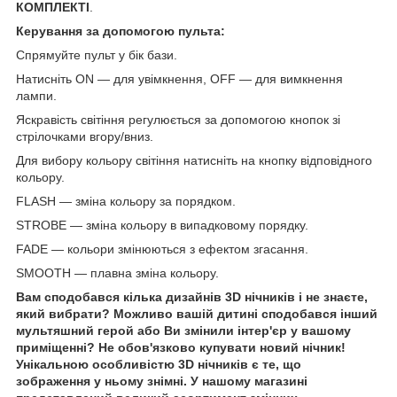
КОМПЛЕКТІ
.
Керування за допомогою пульта:
Спрямуйте пульт у бік бази.
Натисніть ON — для увімкнення, OFF — для вимкнення
лампи.
Яскравість світіння регулюється за допомогою кнопок зі
стрілочками вгору/вниз.
Для вибору кольору світіння натисніть на кнопку відповідного
кольору.
FLASH — зміна кольору за порядком.
STROBE — зміна кольору в випадковому порядку.
FADE — кольори змінюються з ефектом згасання.
SMOOTH — плавна зміна кольору.
Вам сподобався кілька дизайнів 3D нічників і не знаєте,
який вибрати? Можливо вашій дитині сподобався інший
мультяшний герой або Ви змінили інтер'єр у вашому
приміщенні? Не обов'язково купувати новий нічник!
Унікальною особливістю 3D нічників є те, що
зображення у ньому знімні. У нашому магазині