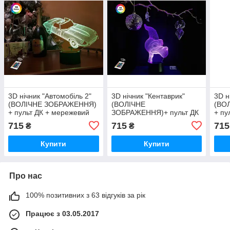
3D нічник "Автомобіль 2"
3D нічник "Кентаврик"
3D н
(ВОЛІЧНЕ ЗОБРАЖЕННЯ)
(ВОЛІЧНЕ
(ВО
+ пульт ДК + мережевий
ЗОБРАЖЕННЯ)+ пульт ДК
+ пу
адаптер + батарейки
+ мережевий
адап
715
715
715
₴
₴
(3ААА) 3DTOYSLAMP
адаптер +батарейки
(3А
(3ААА) 3DTOYSLAMP
Купити
Купити
Про нас
100% позитивних з 63 відгуків за рік
Працює з 03.05.2017