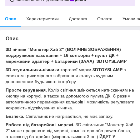
Опис
Характеристики
Доставка
Оплата
Умови п
Опис
3D нічник "Монстер Хай 2" (ВОЛІЧНЕ ЗОБРАЖЕННЯ)
подарункове паковання + 16 кольорів + пульт ДК +
мережевий адаптер + батарейки (3ААА) 3DTOYSLAMP
3D стулильники-нічники
торгової марки
3DTOYSLAMP
з
ефектом тривимірного зображення стануть чудовим
доповненням будь-якого інтер'єру.
Просте керування.
Колір світіння змінюється натисканням на
кнопку на корпусі, а також за допомогою пульта ДК. Є режим
автоматичного перемикання кольорів і можливість регулювати
яскравість підсвічування нічника.
Безпека.
Світильник не нагрівається, не має запаху.
Робота від батарейок і мережі.
3D світильник "Монстер Хай
2" може працювати від мережі, комп'ютера або power-банка,
а також від батарейок (мікропальчикові 3 шт.)
ЙДУТ У