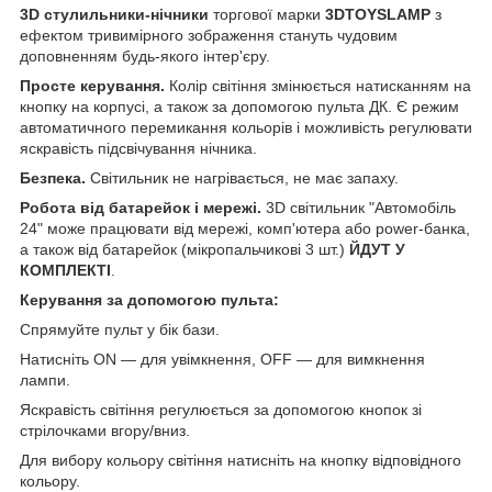
3D стулильники-нічники
торгової марки
3DTOYSLAMP
з
ефектом тривимірного зображення стануть чудовим
доповненням будь-якого інтер'єру.
Просте керування.
Колір світіння змінюється натисканням на
кнопку на корпусі, а також за допомогою пульта ДК. Є режим
автоматичного перемикання кольорів і можливість регулювати
яскравість підсвічування нічника.
Безпека.
Світильник не нагрівається, не має запаху.
Робота від батарейок і мережі.
3D світильник "Автомобіль
24" може працювати від мережі, комп'ютера або power-банка,
а також від батарейок (мікропальчикові 3 шт.)
ЙДУТ У
КОМПЛЕКТІ
.
Керування за допомогою пульта:
Спрямуйте пульт у бік бази.
Натисніть ON — для увімкнення, OFF — для вимкнення
лампи.
Яскравість світіння регулюється за допомогою кнопок зі
стрілочками вгору/вниз.
Для вибору кольору світіння натисніть на кнопку відповідного
кольору.