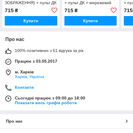
ЗОБРАЖЕННЯ) + пульт ДК
+ пульт ДК + мережевий
+ пу
+ мережевий адаптер
адаптер + батарейки
адап
715
715
715
₴
₴
+батарейки (3ААА)
(3ААА) 3DTOYSLAMP
(3А
3DTOYSLAMP
Купити
Купити
Про нас
100% позитивних з 61 відгука за рік
Працює з 03.05.2017
м. Харків
Харків, Україна
Контакти
Сьогодні працює з 09:00 до 18:00
Показати весь графік роботи
Про нас