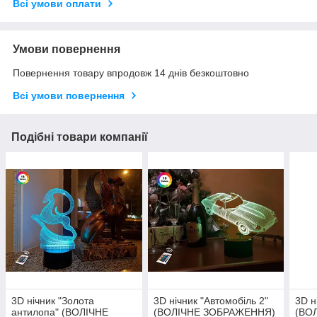
Всі умови оплати
Умови повернення
Повернення товару впродовж 14 днів безкоштовно
Всі умови повернення
Подібні товари компанії
3D нічник "Золота
3D нічник "Автомобіль 2"
3D н
антилопа" (ВОЛІЧНЕ
(ВОЛІЧНЕ ЗОБРАЖЕННЯ)
(ВО