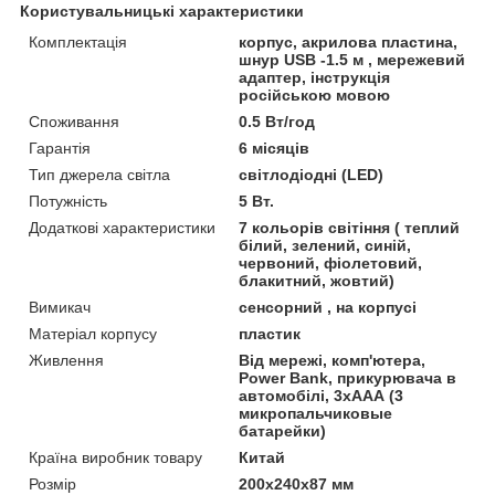
Користувальницькі характеристики
Комплектація
корпус, акрилова пластина,
шнур USB -1.5 м , мережевий
адаптер, інструкція
російською мовою
Споживання
0.5 Вт/год
Гарантія
6 місяців
Тип джерела світла
світлодіодні (LED)
Потужність
5 Вт.
Додаткові характеристики
7 кольорів світіння ( теплий
білий, зелений, синій,
червоний, фіолетовий,
блакитний, жовтий)
Вимикач
сенсорний , на корпусі
Матеріал корпусу
пластик
Живлення
Від мережі, комп'ютера,
Power Bank, прикурювача в
автомобілі, 3хААА (3
микропальчиковые
батарейки)
Країна виробник товару
Китай
Розмір
200х240х87 мм