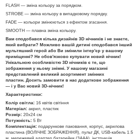
FLASH — зміна кольору за порядком.
STROBE — зміна кольору в випадковому порядку.
FADE — кольори змінюються з ефектом згасання.
SMOOTH — плавна зміна кольору.
Вам сподобався кілька дизайнів 3D нічників і не знаєте,
який вибрати? Можливо вашій дитині сподобався інший
мультяшний герой або Ви змінили інтер'єр у вашому
приміщенні? Не обов'язково купувати новий нічник!
Унікальною особливістю 3D нічників є те, що
зображення у ньому знімні. У нашому магазині
представлений великий асортимент змінних
пластин. Досить замовити в нас додаткове зображення
— і у Вас новий 3D-нічник!
Характеристики:
Колір світла:
16 квітів світіння
Матеріал:
акрил, пластик
Розмір:
20х24 см
Потужність:
5 Вт
Комплектація:
подарункове паковання, корпус, акрилова
пластина (ВОЛІЧНЕ ЗОБРАЖЕННЯ), пульт ДК, USB-кабель 1.5
м, мережевий адаптер,батарейки (3ААА), інструкція