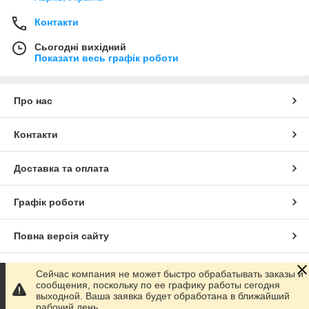
Контакти
Сьогодні вихідний
Показати весь графік роботи
Про нас
Контакти
Доставка та оплата
Графік роботи
Повна версія сайту
Сайт створено на маркетплейсі
Prom.ua
Сейчас компания не может быстро обрабатывать заказы и
сообщения, поскольку по ее графику работы сегодня
выходной. Ваша заявка будет обработана в ближайший
Політика конфіденційності
рабочий день.