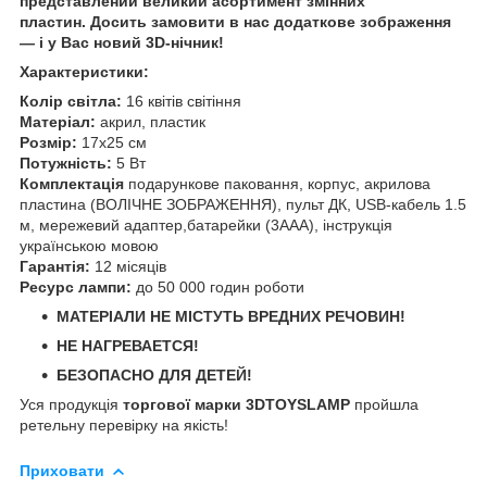
представлений великий асортимент змінних
пластин. Досить замовити в нас додаткове зображення
— і у Вас новий 3D-нічник!
Характеристики:
Колір світла:
16 квітів світіння
Матеріал:
акрил, пластик
Розмір:
17х25 см
Потужність:
5 Вт
Комплектація
подарункове паковання, корпус, акрилова
пластина (ВОЛІЧНЕ ЗОБРАЖЕННЯ), пульт ДК, USB-кабель 1.5
м, мережевий адаптер,батарейки (3ААА), інструкція
українською мовою
Гарантія:
12 місяців
Ресурс лампи:
до 50 000 годин роботи
МАТЕРІАЛИ НЕ МІСТУТЬ ВРЕДНИХ РЕЧОВИН!
НЕ НАГРЕВАЕТСЯ!
БЕЗОПАСНО ДЛЯ ДЕТЕЙ!
Уся продукція
торгової марки 3DTOYSLAMP
пройшла
ретельну перевірку на якість!
Приховати