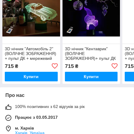
3D нічник "Автомобіль 2"
3D нічник "Кентаврик"
3D н
(ВОЛІЧНЕ ЗОБРАЖЕННЯ)
(ВОЛІЧНЕ
(ВО
+ пульт ДК + мережевий
ЗОБРАЖЕННЯ)+ пульт ДК
+ пу
адаптер + батарейки
+ мережевий
адап
715
715
715
₴
₴
(3ААА) 3DTOYSLAMP
адаптер +батарейки
(3А
(3ААА) 3DTOYSLAMP
Купити
Купити
Про нас
100% позитивних з 62 відгуків за рік
Працює з 03.05.2017
м. Харків
Харків, Україна