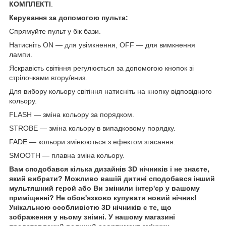
КОМПЛЕКТІ
.
Керування за допомогою пульта:
Спрямуйте пульт у бік бази.
Натисніть ON — для увімкнення, OFF — для вимкнення
лампи.
Яскравість світіння регулюється за допомогою кнопок зі
стрілочками вгору/вниз.
Для вибору кольору світіння натисніть на кнопку відповідного
кольору.
FLASH — зміна кольору за порядком.
STROBE — зміна кольору в випадковому порядку.
FADE — кольори змінюються з ефектом згасання.
SMOOTH — плавна зміна кольору.
Вам сподобався кілька дизайнів 3D нічників і не знаєте,
який вибрати? Можливо вашій дитині сподобався інший
мультяшний герой або Ви змінили інтер'єр у вашому
приміщенні? Не обов'язково купувати новий нічник!
Унікальною особливістю 3D нічників є те, що
зображення у ньому знімні. У нашому магазині