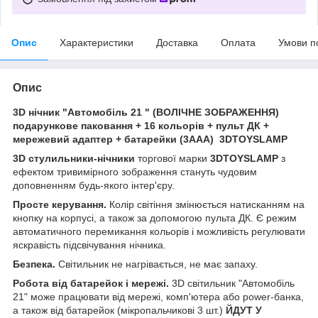
Опис
Характеристики
Доставка
Оплата
Умови п
Опис
3D нічник "Автомобіль 21 " (ВОЛІЧНЕ ЗОБРАЖЕННЯ)
подарункове паковання + 16 кольорів + пульт ДК +
мережевий адаптер + батарейки (3ААА) 3DTOYSLAMP
3D стулильники-нічники
торгової марки
3DTOYSLAMP
з
ефектом тривимірного зображення стануть чудовим
доповненням будь-якого інтер'єру.
Просте керування.
Колір світіння змінюється натисканням на
кнопку на корпусі, а також за допомогою пульта ДК. Є режим
автоматичного перемикання кольорів і можливість регулювати
яскравість підсвічування нічника.
Безпека.
Світильник не нагрівається, не має запаху.
Робота від батарейок і мережі.
3D світильник "Автомобіль
21" може працювати від мережі, комп'ютера або power-банка,
а також від батарейок (мікропальчикові 3 шт.)
ЙДУТ У