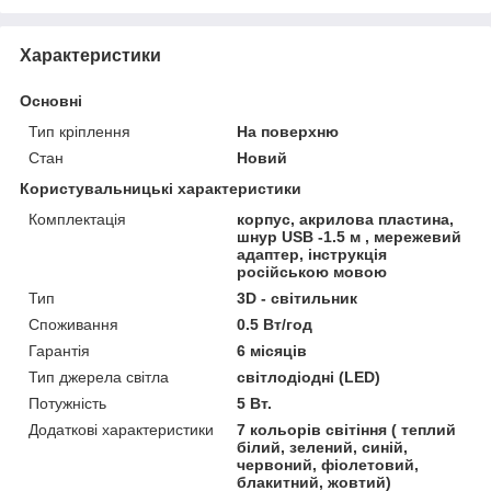
Характеристики
Основні
Тип кріплення
На поверхню
Стан
Новий
Користувальницькі характеристики
Комплектація
корпус, акрилова пластина,
шнур USB -1.5 м , мережевий
адаптер, інструкція
російською мовою
Тип
3D - світильник
Споживання
0.5 Вт/год
Гарантія
6 місяців
Тип джерела світла
світлодіодні (LED)
Потужність
5 Вт.
Додаткові характеристики
7 кольорів світіння ( теплий
білий, зелений, синій,
червоний, фіолетовий,
блакитний, жовтий)