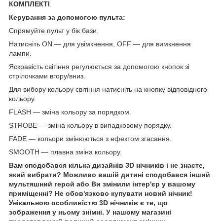
КОМПЛЕКТІ
.
Керування за допомогою пульта:
Спрямуйте пульт у бік бази.
Натисніть ON — для увімкнення, OFF — для вимкнення
лампи.
Яскравість світіння регулюється за допомогою кнопок зі
стрілочками вгору/вниз.
Для вибору кольору світіння натисніть на кнопку відповідного
кольору.
FLASH — зміна кольору за порядком.
STROBE — зміна кольору в випадковому порядку.
FADE — кольори змінюються з ефектом згасання.
SMOOTH — плавна зміна кольору.
Вам сподобався кілька дизайнів 3D нічників і не знаєте,
який вибрати? Можливо вашій дитині сподобався інший
мультяшний герой або Ви змінили інтер'єр у вашому
приміщенні? Не обов'язково купувати новий нічник!
Унікальною особливістю 3D нічників є те, що
зображення у ньому знімні. У нашому магазині