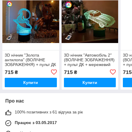
3D нічник "Золота
3D нічник "Автомобіль 2"
3D н
антилопа" (ВОЛІЧНЕ
(ВОЛІЧНЕ ЗОБРАЖЕННЯ)
(ВО
ЗОБРАЖЕННЯ) + пульт ДК
+ пульт ДК + мережевий
+ пу
+ мережевий адаптер
адаптер + батарейки
адап
715
715
715
₴
₴
+батарейки (3ААА)
(3ААА) 3DTOYSLAMP
(3А
3DTOYSLAMP
Купити
Купити
Про нас
100% позитивних з 61 відгука за рік
Працює з 03.05.2017