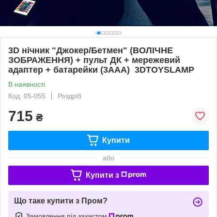
3D нічник "Джокер/Бетмен" (ВОЛІЧНЕ
ЗОБРАЖЕННЯ) + пульт ДК + мережевий
адаптер + батарейки (3ААА) 3DTOYSLAMP
В наявності
Код: 05-055
Роздріб
715
₴
Купити
або
Купити з
Що таке купити з Пром?
Замовлення під захистом