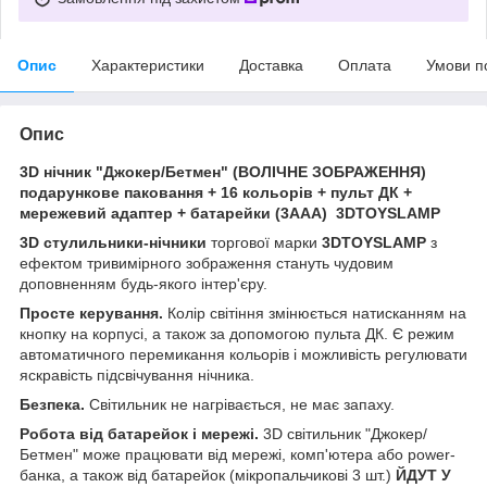
Опис
Характеристики
Доставка
Оплата
Умови п
Опис
3D нічник "Джокер/Бетмен" (ВОЛІЧНЕ ЗОБРАЖЕННЯ)
подарункове паковання + 16 кольорів + пульт ДК +
мережевий адаптер + батарейки (3ААА) 3DTOYSLAMP
3D стулильники-нічники
торгової марки
3DTOYSLAMP
з
ефектом тривимірного зображення стануть чудовим
доповненням будь-якого інтер'єру.
Просте керування.
Колір світіння змінюється натисканням на
кнопку на корпусі, а також за допомогою пульта ДК. Є режим
автоматичного перемикання кольорів і можливість регулювати
яскравість підсвічування нічника.
Безпека.
Світильник не нагрівається, не має запаху.
Робота від батарейок і мережі.
3D світильник "Джокер/
Бетмен" може працювати від мережі, комп'ютера або power-
банка, а також від батарейок (мікропальчикові 3 шт.)
ЙДУТ У