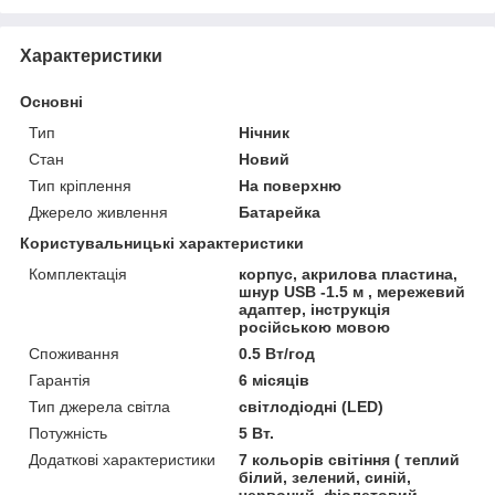
Характеристики
Основні
Тип
Нічник
Стан
Новий
Тип кріплення
На поверхню
Джерело живлення
Батарейка
Користувальницькі характеристики
Комплектація
корпус, акрилова пластина,
шнур USB -1.5 м , мережевий
адаптер, інструкція
російською мовою
Споживання
0.5 Вт/год
Гарантія
6 місяців
Тип джерела світла
світлодіодні (LED)
Потужність
5 Вт.
Додаткові характеристики
7 кольорів світіння ( теплий
білий, зелений, синій,
червоний, фіолетовий,