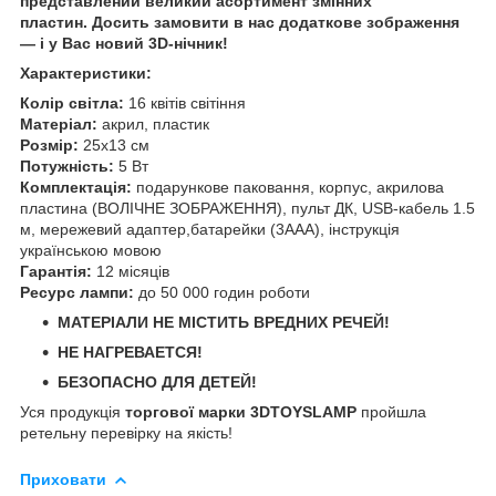
представлений великий асортимент змінних
пластин. Досить замовити в нас додаткове зображення
— і у Вас новий 3D-нічник!
Характеристики:
Колір світла:
16 квітів світіння
Матеріал:
акрил, пластик
Розмір:
25х13 см
Потужність:
5 Вт
Комплектація:
подарункове паковання, корпус, акрилова
пластина (ВОЛІЧНЕ ЗОБРАЖЕННЯ), пульт ДК, USB-кабель 1.5
м, мережевий адаптер,батарейки (3ААА), інструкція
українською мовою
Гарантія:
12 місяців
Ресурс лампи:
до 50 000 годин роботи
МАТЕРІАЛИ НЕ МІСТИТЬ ВРЕДНИХ РЕЧЕЙ!
НЕ НАГРЕВАЕТСЯ!
БЕЗОПАСНО ДЛЯ ДЕТЕЙ!
Уся продукція
торгової марки 3DTOYSLAMP
пройшла
ретельну перевірку на якість!
Приховати