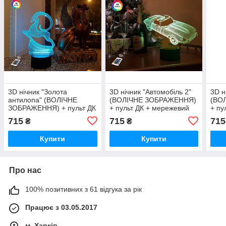
3D нічник "Золота
3D нічник "Автомобіль 2"
3D н
антилопа" (ВОЛІЧНЕ
(ВОЛІЧНЕ ЗОБРАЖЕННЯ)
(ВО
ЗОБРАЖЕННЯ) + пульт ДК
+ пульт ДК + мережевий
+ пу
+ мережевий адаптер
адаптер + батарейки
адап
715
715
715
₴
₴
+батарейки (3ААА)
(3ААА) 3DTOYSLAMP
(3А
3DTOYSLAMP
Купити
Купити
Про нас
100% позитивних з 61 відгука за рік
Працює з 03.05.2017
м. Харків