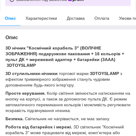
Опис
Характеристики
Доставка
Оплата
Умови п
Опис
3D нічник "Космічний корабель 3" (ВОЛІЧНЕ
ЗОБРАЖЕННЯ) подарункове паковання + 16 кольорів +
пульт ДК + мережевий адаптер + батарейки (3ААА)
3DTOYSLAMP
3D стулильники-нічники
торгової марки
3DTOYSLAMP
з
ефектом тривимірного зображення стануть чудовим
доповненням будь-якого інтер'єру.
Просте керування.
Колір світіння змінюється натисканням на
кнопку на корпусі, а також за допомогою пульта ДК. Є режим
автоматичного перемикання кольорів і можливість регулювати
яскравість підсвічування нічника.
Безпека.
Світильник не нагрівається, не має запаху.
Робота від батарейок і мережі.
3D світильник "Космічний
корабель 3" може працювати від мережі, комп'ютера або