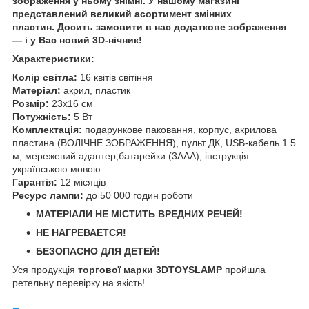
зображення у ньому знімні. У нашому магазині
представлений великий асортимент змінних
пластин. Досить замовити в нас додаткове зображення
— і у Вас новий 3D-нічник!
Характеристики:
Колір світла:
16 квітів світіння
Матеріал:
акрил, пластик
Розмір:
23х16 см
Потужність:
5 Вт
Комплектація:
подарункове паковання, корпус, акрилова
пластина (ВОЛІЧНЕ ЗОБРАЖЕННЯ), пульт ДК, USB-кабель 1.5
м, мережевий адаптер,батарейки (3ААА), інструкція
українською мовою
Гарантія:
12 місяців
Ресурс лампи:
до 50 000 годин роботи
МАТЕРІАЛИ НЕ МІСТИТЬ ВРЕДНИХ РЕЧЕЙ!
НЕ НАГРЕВАЕТСЯ!
БЕЗОПАСНО ДЛЯ ДЕТЕЙ!
Уся продукція
торгової марки 3DTOYSLAMP
пройшла
ретельну перевірку на якість!