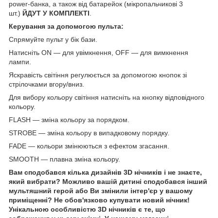
power-банка, а також від батарейок (мікропальчикові 3
шт.)
ЙДУТ У КОМПЛЕКТІ
.
Керування за допомогою пульта:
Спрямуйте пульт у бік бази.
Натисніть ON — для увімкнення, OFF — для вимкнення
лампи.
Яскравість світіння регулюється за допомогою кнопок зі
стрілочками вгору/вниз.
Для вибору кольору світіння натисніть на кнопку відповідного
кольору.
FLASH — зміна кольору за порядком.
STROBE — зміна кольору в випадковому порядку.
FADE — кольори змінюються з ефектом згасання.
SMOOTH — плавна зміна кольору.
Вам сподобався кілька дизайнів 3D нічників і не знаєте,
який вибрати? Можливо вашій дитині сподобався інший
мультяшний герой або Ви змінили інтер'єр у вашому
приміщенні? Не обов'язково купувати новий нічник!
Унікальною особливістю 3D нічників є те, що