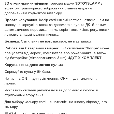
3D стулильники-нічники
торгової марки
3DTOYSLAMP
з
ефектом тривимірного зображення стануть чудовим
доповненням будь-якого інтер'єру.
Просте керування.
Колір світіння змінюється натисканням на
кнопку на корпусі, а також за допомогою пульта ДК. Є режим
автоматичного перемикання кольорів і можливість регулювати
яскравість підсвічування нічника.
Безпека.
Світильник не нагрівається, не має запаху.
Робота від батарейок і мережі.
3D світильник "
Кобра
" може
працювати від мережі, комп'ютера або power-банка, а також
від батарейок (мікропальчикові 3 шт.)
ЙДУТ У КОМПЛЕКТІ
.
Керування за допомогою пульта:
Спрямуйте пульт у бік бази.
Натисніть ON — для увімкнення, OFF — для вимкнення
лампи.
Яскравість світіння регулюється за допомогою кнопок зі
стрілочками вгору/вниз.
Для вибору кольору світіння натисніть на кнопку відповідного
кольору.
FLASH — зміна кольору за порядком.