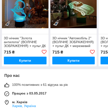
3D нічник "Золота
3D нічник "Автомобіль 2"
3D н
антилопа" (ВОЛІЧНЕ
(ВОЛІЧНЕ ЗОБРАЖЕННЯ)
(ВО
ЗОБРАЖЕННЯ) + пульт ДК
+ пульт ДК + мережевий
+ пу
+ мережевий адаптер
адаптер + батарейки
адап
715
715
715
₴
₴
+батарейки (3ААА)
(3ААА) 3DTOYSLAMP
(3А
3DTOYSLAMP
Купити
Купити
Про нас
100% позитивних з 61 відгука за рік
Працює з 03.05.2017
м. Харків
Харків, Україна