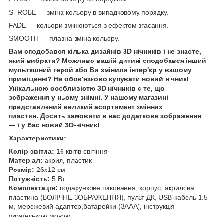
STROBE — зміна кольору в випадковому порядку.
FADE — кольори змінюються з ефектом згасання.
SMOOTH — плавна зміна кольору.
Вам сподобався кілька дизайнів 3D нічників і не знаєте,
який вибрати? Можливо вашій дитині сподобався інший
мультяшний герой або Ви змінили інтер'єр у вашому
приміщенні? Не обов'язково купувати новий нічник!
Унікальною особливістю 3D нічників є те, що
зображення у ньому знімні. У нашому магазині
представлений великий асортимент змінних
пластин. Досить замовити в нас додаткове зображення
— і у Вас новий 3D-нічник!
Характеристики:
Колір світла:
16 квітів світіння
Матеріал:
акрил, пластик
Розмір:
26х12 см
Потужність:
5 Вт
Комплектація:
подарункове паковання, корпус, акрилова
пластина (ВОЛІЧНЕ ЗОБРАЖЕННЯ), пульт ДК, USB-кабель 1.5
м, мережевий адаптер,батарейки (3ААА), інструкція
українською мовою