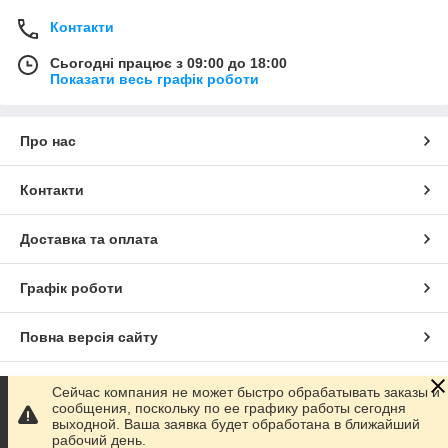
Контакти
Сьогодні працює з 09:00 до 18:00
Показати весь графік роботи
Про нас
Контакти
Доставка та оплата
Графік роботи
Повна версія сайту
Сайт створено на маркетплейсі
Prom.ua
Сейчас компания не может быстро обрабатывать заказы и
сообщения, поскольку по ее графику работы сегодня
выходной. Ваша заявка будет обработана в ближайший
Політика конфіденційності
рабочий день.