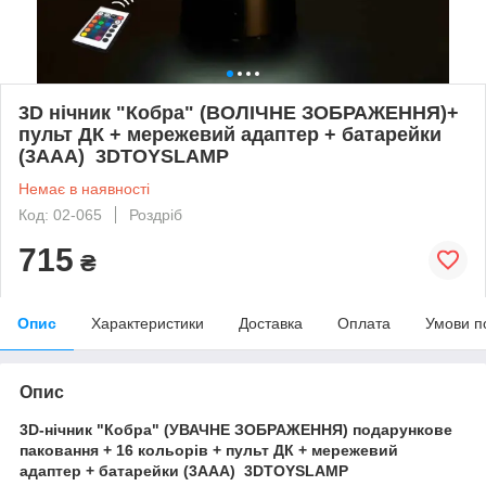
3D нічник "Кобра" (ВОЛІЧНЕ ЗОБРАЖЕННЯ)+
пульт ДК + мережевий адаптер + батарейки
(3ААА) 3DTOYSLAMP
Немає в наявності
Код: 02-065
Роздріб
715
₴
Опис
Характеристики
Доставка
Оплата
Умови п
Опис
3D-нічник "Кобра" (УВАЧНЕ ЗОБРАЖЕННЯ) подарункове
паковання + 16 кольорів + пульт ДК + мережевий
адаптер + батарейки (3ААА) 3DTOYSLAMP