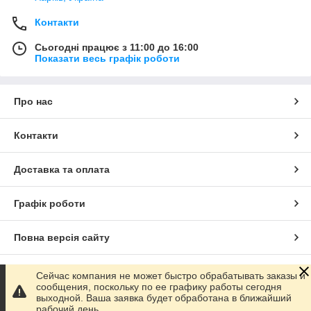
Контакти
Сьогодні працює з 11:00 до 16:00
Показати весь графік роботи
Про нас
Контакти
Доставка та оплата
Графік роботи
Повна версія сайту
Сайт створено на маркетплейсі
Prom.ua
Сейчас компания не может быстро обрабатывать заказы и
сообщения, поскольку по ее графику работы сегодня
выходной. Ваша заявка будет обработана в ближайший
Політика конфіденційності
рабочий день.