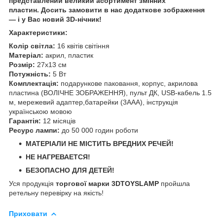
представлений великий асортимент змінних
пластин. Досить замовити в нас додаткове зображення
— і у Вас новий 3D-нічник!
Характеристики:
Колір світла:
16 квітів світіння
Матеріал:
акрил, пластик
Розмір:
27х13 см
Потужність:
5 Вт
Комплектація:
подарункове паковання, корпус, акрилова
пластина (ВОЛІЧНЕ ЗОБРАЖЕННЯ), пульт ДК, USB-кабель 1.5
м, мережевий адаптер,батарейки (3ААА), інструкція
українською мовою
Гарантія:
12 місяців
Ресурс лампи:
до 50 000 годин роботи
МАТЕРІАЛИ НЕ МІСТИТЬ ВРЕДНИХ РЕЧЕЙ!
НЕ НАГРЕВАЕТСЯ!
БЕЗОПАСНО ДЛЯ ДЕТЕЙ!
Уся продукція
торгової марки 3DTOYSLAMP
пройшла
ретельну перевірку на якість!
Приховати