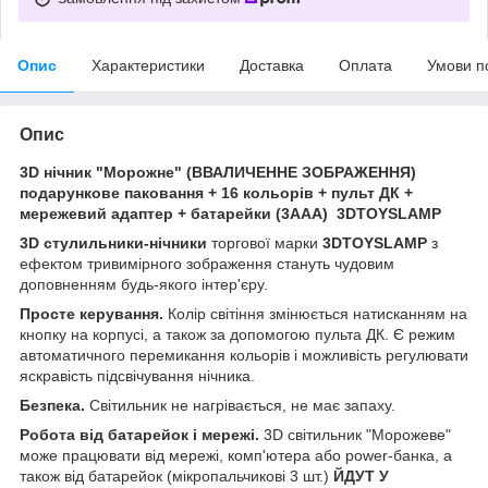
Опис
Характеристики
Доставка
Оплата
Умови п
Опис
3D нічник "Морожне" (ВВАЛИЧЕННЕ ЗОБРАЖЕННЯ)
подарункове паковання + 16 кольорів + пульт ДК +
мережевий адаптер + батарейки (3ААА) 3DTOYSLAMP
3D стулильники-нічники
торгової марки
3DTOYSLAMP
з
ефектом тривимірного зображення стануть чудовим
доповненням будь-якого інтер'єру.
Просте керування.
Колір світіння змінюється натисканням на
кнопку на корпусі, а також за допомогою пульта ДК. Є режим
автоматичного перемикання кольорів і можливість регулювати
яскравість підсвічування нічника.
Безпека.
Світильник не нагрівається, не має запаху.
Робота від батарейок і мережі.
3D світильник "Морожеве"
може працювати від мережі, комп'ютера або power-банка, а
також від батарейок (мікропальчикові 3 шт.)
ЙДУТ У