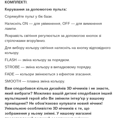
КОМПЛЕКТІ
.
Керування за допомогою пульта:
Спрямуйте пульт у бік бази.
Натисніть ON — для увімкнення, OFF — для вимкнення
лампи.
Яскравість світіння регулюється за допомогою кнопок зі
стрілочками вгору/вниз.
Для вибору кольору світіння натисніть на кнопку відповідного
кольору.
FLASH — зміна кольору за порядком.
STROBE — зміна кольору в випадковому порядку.
FADE — кольори змінюються з ефектом згасання.
SMOOTH — плавна зміна кольору.
Вам сподобався кілька дизайнів 3D нічників і не знаєте,
який вибрати? Можливо вашій дитині сподобався інший
мультяшний герой або Ви змінили інтер'єр у вашому
приміщенні? Не обов'язково купувати новий нічник!
Унікальною особливістю 3D нічників є те, що
зображення у ньому знімні. У нашому магазині