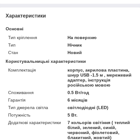
Характеристики
Основні
Тип кріплення
На поверхню
Тип
Нічник
Стан
Новий
Користувальницькі характеристики
Комплектація
корпус, акрилова пластина,
шнур USB -1.5 м , мережевий
адаптер, інструкція
російською мовою
Споживання
0.5 Вт/год
Гарантія
6 місяців
Тип джерела світла
світлодіодні (LED)
Потужність
5 Вт.
Додаткові характеристики
7 кольорів світіння ( теплий
білий, зелений, синій,
червоний, фіолетовий,
блакитний, жовтий)