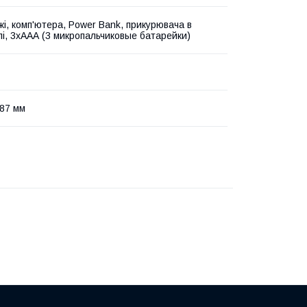
жі, комп'ютера, Power Bank, прикурювача в
лі, 3хААА (3 микропальчиковые батарейки)
87 мм