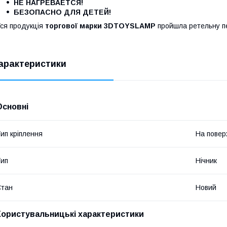
НЕ НАГРЕВАЕТСЯ!
БЕЗОПАСНО ДЛЯ ДЕТЕЙ!
ся продукція
торгової марки 3DTOYSLAMP
пройшла ретельну пер
арактеристики
Основні
ип кріплення
На пове
ип
Нічник
Стан
Новий
Користувальницькі характеристики