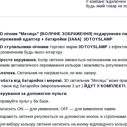
У компанії підключені
будь-який товар не п
3D нічник "Месяць" (ВОЛІЧНЕ ЗОБРАЖЕННЯ) подарункове пако
мережевий адаптер + батарейки (3ААА) 3DTOYSLAMP
3D стулильники-нічники
торгової марки
3DTOYSLAMP
з ефектом
оповненням будь-якого інтер'єру.
Просте керування.
Колір світіння змінюється натисканням на кноп
ежим автоматичного перемикання кольорів і можливість регулювати 
Безпека.
Світильник не нагрівається, не має запаху.
обота від батарейок і мережі.
3D світильник "Месяць" може пра
 також від батарейок (мікропальчикові 3 шт.)
ЙДУТ У КОМПЛЕКТІ
.
Керування за допомогою пульта:
прямуйте пульт у бік бази.
атисніть ON — для увімкнення, OFF — для вимкнення лампи.
скравість світіння регулюється за допомогою кнопок зі стрілочками 
ля вибору кольору світіння натисніть на кнопку відповідного кольор