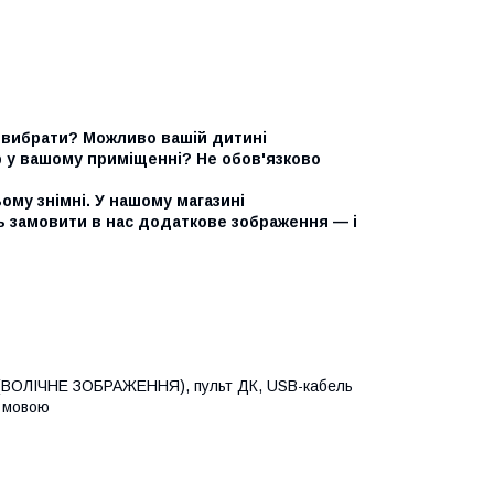
ий вибрати? Можливо вашій дитині
р у вашому приміщенні? Не обов'язково
ому знімні. У нашому магазині
 замовити в нас додаткове зображення — і
а (ВОЛІЧНЕ ЗОБРАЖЕННЯ), пульт ДК, USB-кабель
ю мовою