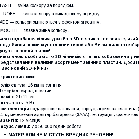
LASH — зміна кольору за порядком.
TROBE — зміна кольору в випадковому порядку.
ADE — кольори змінюються з ефектом згасання.
MOOTH — плавна зміна кольору.
ам сподобався кілька дизайнів 3D нічників і не знаєте, як
сподобався інший мультяшний герой або Ви змінили інтер'є
упувати новий нічник!
нікальною особливістю 3D нічників є те, що зображення у нь
представлений великий асортимент змінних пластин. Досить
 Вас новий 3D-нічник!
Характеристики:
олір світла:
16 квітів світіння
атеріал:
акрил, пластик
Розмір:
21х11 см
отужність:
5 Вт
Комплектація
подарункове паковання, корпус, акрилова пластин
.5 м, мережевий адаптер,батарейки (3ААА), інструкція українсько
арантія:
12 місяців
Ресурс лампи:
до 50 000 годин роботи
МАТЕРІАЛИ НЕ МІСТУТЬ ВРЕДНИХ РЕЧОВИН!