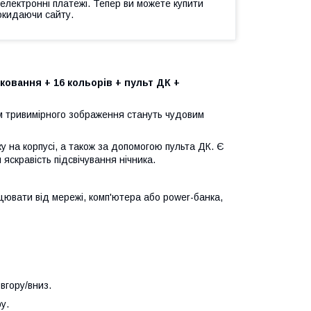
 електронні платежі. Тепер ви можете купити
окидаючи сайту.
вання + 16 кольорів + пульт ДК +
 тривимірного зображення стануть чудовим
ку на корпусі, а також за допомогою пульта ДК. Є
яскравість підсвічування нічника.
цювати від мережі, комп'ютера або power-банка,
вгору/вниз.
у.