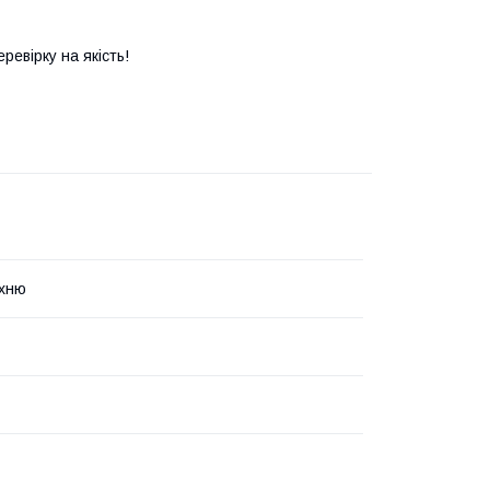
евірку на якість!
рхню