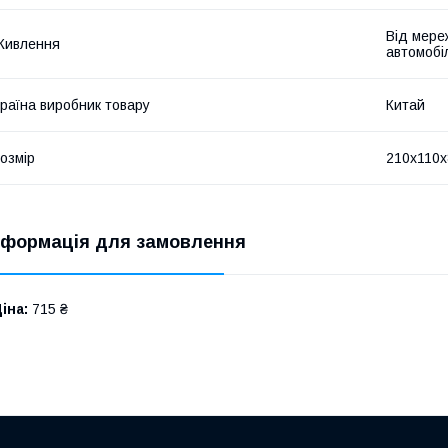
Від мере
Живлення
автомобі
раїна виробник товару
Китай
озмір
210х110х
нформація для замовлення
іна:
715 ₴