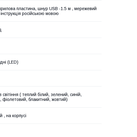
акрилова пластина, шнур USB -1.5 м , мережевий
 інструкція російською мовою
д
дні (LED)
в світіння ( теплий білий, зелений, синій,
, фіолетовий, блакитний, жовтий)
 , на корпусі