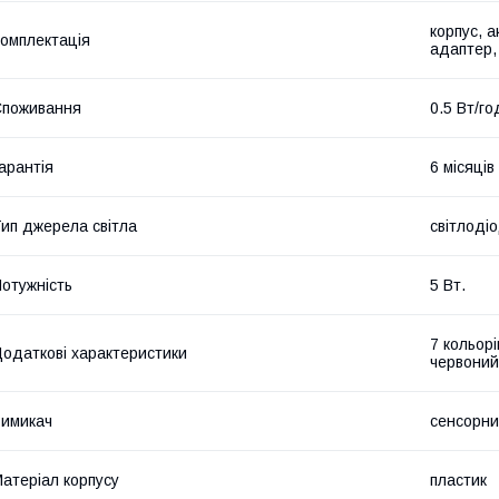
корпус, 
омплектація
адаптер,
Споживання
0.5 Вт/го
арантія
6 місяців
ип джерела світла
світлодіо
отужність
5 Вт.
7 кольорі
одаткові характеристики
червоний
имикач
сенсорний
атеріал корпусу
пластик