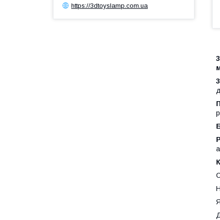
https://3dtoyslamp.com.ua
д
р
Р
а
С
Н
Я
Д