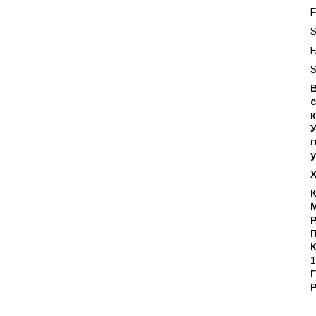
F
S
F
S
В
к
У
у
К
М
П
1
Г