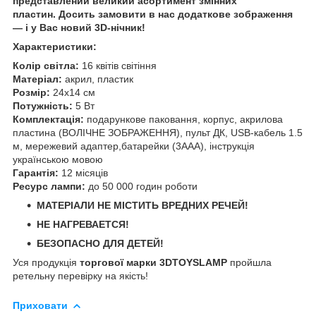
представлений великий асортимент змінних
пластин. Досить замовити в нас додаткове зображення
— і у Вас новий 3D-нічник!
Характеристики:
Колір світла:
16 квітів світіння
Матеріал:
акрил, пластик
Розмір:
24х14 см
Потужність:
5 Вт
Комплектація:
подарункове паковання, корпус, акрилова
пластина (ВОЛІЧНЕ ЗОБРАЖЕННЯ), пульт ДК, USB-кабель 1.5
м, мережевий адаптер,батарейки (3ААА), інструкція
українською мовою
Гарантія:
12 місяців
Ресурс лампи:
до 50 000 годин роботи
МАТЕРІАЛИ НЕ МІСТИТЬ ВРЕДНИХ РЕЧЕЙ!
НЕ НАГРЕВАЕТСЯ!
БЕЗОПАСНО ДЛЯ ДЕТЕЙ!
Уся продукція
торгової марки 3DTOYSLAMP
пройшла
ретельну перевірку на якість!
Приховати