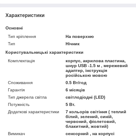
Характеристики
Основні
Тип кріплення
На поверхню
Тип
Нічник
Користувальницькі характеристики
Комплектація
корпус, акрилова пластина,
шнур USB -1.5 м , мережевий
адаптер, інструкція
російською мовою
Споживання
0.5 Вт/год
Гарантія
6 місяців
Тип джерела світла
світлодіодні (LED)
Потужність
5 Вт.
Додаткові характеристики
7 кольорів світіння ( теплий
білий, зелений, синій,
червоний, фіолетовий,
блакитний, жовтий)
Вимикач
сенсорний , на корпусі