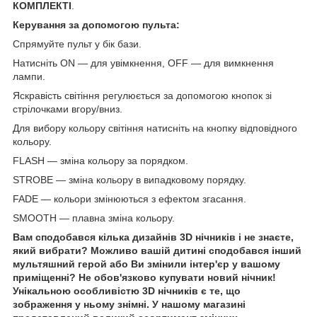
КОМПЛЕКТІ
.
Керування за допомогою пульта:
Спрямуйте пульт у бік бази.
Натисніть ON — для увімкнення, OFF — для вимкнення
лампи.
Яскравість світіння регулюється за допомогою кнопок зі
стрілочками вгору/вниз.
Для вибору кольору світіння натисніть на кнопку відповідного
кольору.
FLASH — зміна кольору за порядком.
STROBE — зміна кольору в випадковому порядку.
FADE — кольори змінюються з ефектом згасання.
SMOOTH — плавна зміна кольору.
Вам сподобався кілька дизайнів 3D нічників і не знаєте,
який вибрати? Можливо вашій дитині сподобався інший
мультяшний герой або Ви змінили інтер'єр у вашому
приміщенні? Не обов'язково купувати новий нічник!
Унікальною особливістю 3D нічників є те, що
зображення у ньому знімні. У нашому магазині