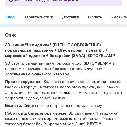
Опис
Характеристики
Доставка
Оплата
Умови п
Опис
3D нічник "Невидимка" (ВЧЕННЕ ЗОБРАЖЕННЯ)
подарункове паковання + 16 кольорів + пульт ДК +
мережевий адаптер + батарейки (3ААА) 3DTOYSLAMP
3D стулильники-нічники
торгової марки
3DTOYSLAMP
з
ефектом тривимірного зображення стануть чудовим
доповненням будь-якого інтер'єру.
Просте керування.
Колір світіння змінюється натисканням на
кнопку на корпусі, а також за допомогою пульта ДК. Є режим
автоматичного перемикання кольорів і можливість регулювати
яскравість підсвічування нічника.
Безпека.
Світильник не нагрівається, не має запаху.
Робота від батарейок і мережі.
3D світильник "Невидимка"
може працювати від мережі, комп'ютера або power-банка, а
також від батарейок (мікропальчикові 3 шт.)
ЙДУТ У