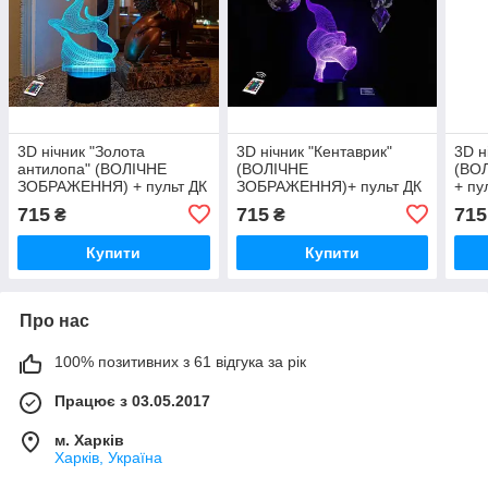
3D нічник "Золота
3D нічник "Кентаврик"
3D н
антилопа" (ВОЛІЧНЕ
(ВОЛІЧНЕ
(ВО
ЗОБРАЖЕННЯ) + пульт ДК
ЗОБРАЖЕННЯ)+ пульт ДК
+ пу
+ мережевий адаптер
+ мережевий
адап
715
715
715
₴
₴
+батарейки (3ААА)
адаптер +батарейки
(3А
3DTOYSLAMP
(3ААА) 3DTOYSLAMP
Купити
Купити
Про нас
100% позитивних з 61 відгука за рік
Працює з 03.05.2017
м. Харків
Харків, Україна