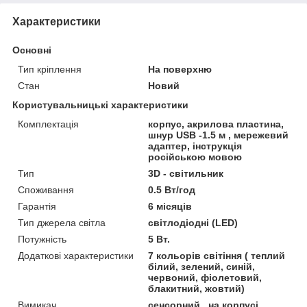
Характеристики
Основні
Тип кріплення
На поверхню
Стан
Новий
Користувальницькі характеристики
Комплектація
корпус, акрилова пластина,
шнур USB -1.5 м , мережевий
адаптер, інструкція
російською мовою
Тип
3D - світильник
Споживання
0.5 Вт/год
Гарантія
6 місяців
Тип джерела світла
світлодіодні (LED)
Потужність
5 Вт.
Додаткові характеристики
7 кольорів світіння ( теплий
білий, зелений, синій,
червоний, фіолетовий,
блакитний, жовтий)
Вимикач
сенсорний , на корпусі