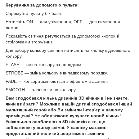
Керування за допомогою пульта:
Спрямуйте пульт у бік бази.
Натисніть ON — для увімкнення, OFF — для вимкнення
лампи.
Яскравість світіння регулюється за допомогою кнопок зі
стрілочками вгору/вниз.
Для вибору кольору світіння натисніть на кнопку відповідного
кольору.
FLASH — зміна кольору за порядком.
STROBE — зміна кольору в випадковому порядку.
FADE — кольори змінюються з ефектом згасання.
SMOOTH — плавна зміна кольору.
Вам сподобався кілька дизайнів 3D нічників і не знаєте,
який вибрати? Можливо вашій дитині сподобався інший
мультяшний герой або Ви змінили інтер'єр у вашому
приміщенні? Не обов'язково купувати новий нічник!
Унікальною особливістю 3D нічників є те, що
зображення у ньому знімні. У нашому магазині
представлений великий асортимент змінних