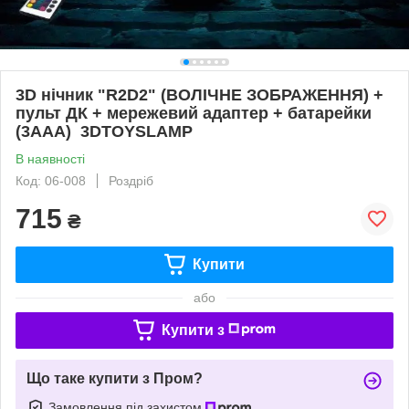
3D нічник "R2D2" (ВОЛІЧНЕ ЗОБРАЖЕННЯ) +
пульт ДК + мережевий адаптер + батарейки
(3ААА) 3DTOYSLAMP
В наявності
Код: 06-008
Роздріб
715
₴
Купити
або
Купити з
Що таке купити з Пром?
Замовлення під захистом