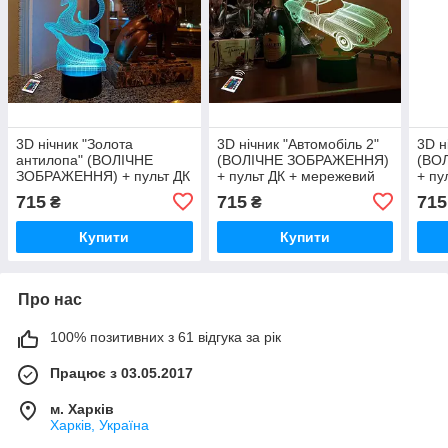
3D нічник "Золота
3D нічник "Автомобіль 2"
3D н
антилопа" (ВОЛІЧНЕ
(ВОЛІЧНЕ ЗОБРАЖЕННЯ)
(ВО
ЗОБРАЖЕННЯ) + пульт ДК
+ пульт ДК + мережевий
+ пу
+ мережевий адаптер
адаптер + батарейки
адап
715
715
715
₴
₴
+батарейки (3ААА)
(3ААА) 3DTOYSLAMP
(3А
3DTOYSLAMP
Купити
Купити
Про нас
100% позитивних з 61 відгука за рік
Працює з 03.05.2017
м. Харків
Харків, Україна