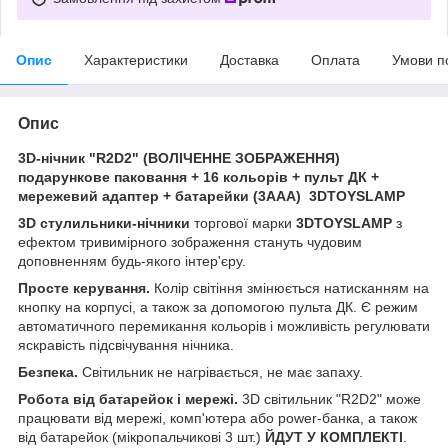
Опис
Характеристики
Доставка
Оплата
Умови п
Опис
3D-нічник "R2D2" (ВОЛІЧЕННЕ ЗОБРАЖЕННЯ)
подарункове паковання + 16 кольорів + пульт ДК +
мережевий адаптер + батарейки (3ААА) 3DTOYSLAMP
3D стулильники-нічники
торгової марки
3DTOYSLAMP
з
ефектом тривимірного зображення стануть чудовим
доповненням будь-якого інтер'єру.
Просте керування.
Колір світіння змінюється натисканням на
кнопку на корпусі, а також за допомогою пульта ДК. Є режим
автоматичного перемикання кольорів і можливість регулювати
яскравість підсвічування нічника.
Безпека.
Світильник не нагрівається, не має запаху.
Робота від батарейок і мережі.
3D світильник "R2D2" може
працювати від мережі, комп'ютера або power-банка, а також
від батарейок (мікропальчикові 3 шт.)
ЙДУТ У КОМПЛЕКТІ
.