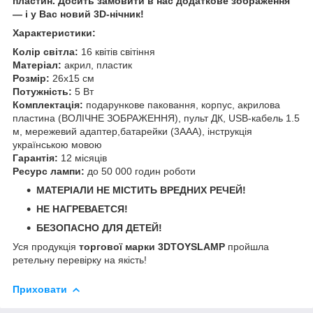
пластин. Досить замовити в нас додаткове зображення
— і у Вас новий 3D-нічник!
Характеристики:
Колір світла:
16 квітів світіння
Матеріал:
акрил, пластик
Розмір:
26х15 см
Потужність:
5 Вт
Комплектація:
подарункове паковання, корпус, акрилова
пластина (ВОЛІЧНЕ ЗОБРАЖЕННЯ), пульт ДК, USB-кабель 1.5
м, мережевий адаптер,батарейки (3ААА), інструкція
українською мовою
Гарантія:
12 місяців
Ресурс лампи:
до 50 000 годин роботи
МАТЕРІАЛИ НЕ МІСТИТЬ ВРЕДНИХ РЕЧЕЙ!
НЕ НАГРЕВАЕТСЯ!
БЕЗОПАСНО ДЛЯ ДЕТЕЙ!
Уся продукція
торгової марки 3DTOYSLAMP
пройшла
ретельну перевірку на якість!
Приховати