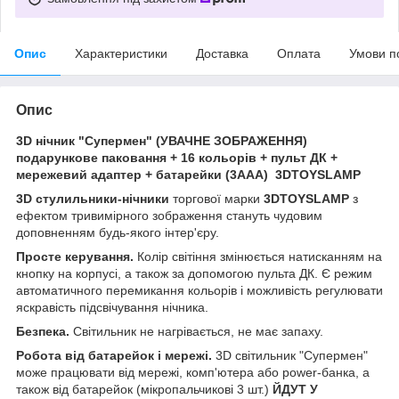
Опис
Характеристики
Доставка
Оплата
Умови п
Опис
3D нічник "Супермен" (УВАЧНЕ ЗОБРАЖЕННЯ)
подарункове паковання + 16 кольорів + пульт ДК +
мережевий адаптер + батарейки (3ААА) 3DTOYSLAMP
3D стулильники-нічники
торгової марки
3DTOYSLAMP
з
ефектом тривимірного зображення стануть чудовим
доповненням будь-якого інтер'єру.
Просте керування.
Колір світіння змінюється натисканням на
кнопку на корпусі, а також за допомогою пульта ДК. Є режим
автоматичного перемикання кольорів і можливість регулювати
яскравість підсвічування нічника.
Безпека.
Світильник не нагрівається, не має запаху.
Робота від батарейок і мережі.
3D світильник "Супермен"
може працювати від мережі, комп'ютера або power-банка, а
також від батарейок (мікропальчикові 3 шт.)
ЙДУТ У