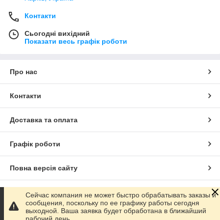
Контакти
Сьогодні вихідний
Показати весь графік роботи
Про нас
Контакти
Доставка та оплата
Графік роботи
Повна версія сайту
Сайт створено на маркетплейсі
Prom.ua
Сейчас компания не может быстро обрабатывать заказы и
сообщения, поскольку по ее графику работы сегодня
выходной. Ваша заявка будет обработана в ближайший
Політика конфіденційності
рабочий день.