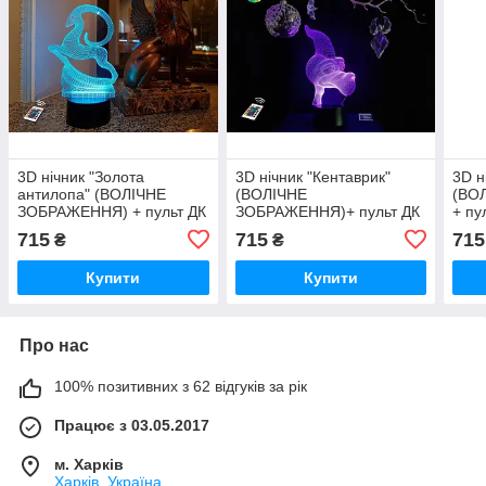
3D нічник "Золота
3D нічник "Кентаврик"
3D н
антилопа" (ВОЛІЧНЕ
(ВОЛІЧНЕ
(ВО
ЗОБРАЖЕННЯ) + пульт ДК
ЗОБРАЖЕННЯ)+ пульт ДК
+ пу
+ мережевий адаптер
+ мережевий
адап
715
715
715
₴
₴
+батарейки (3ААА)
адаптер +батарейки
(3А
3DTOYSLAMP
(3ААА) 3DTOYSLAMP
Купити
Купити
Про нас
100% позитивних з 62 відгуків за рік
Працює з 03.05.2017
м. Харків
Харків, Україна