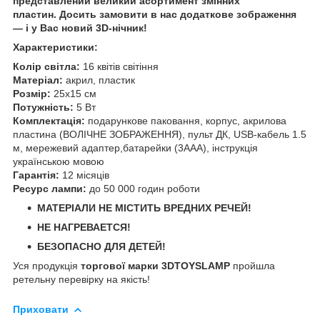
представлений великий асортимент змінних
пластин. Досить замовити в нас додаткове зображення
— і у Вас новий 3D-нічник!
Характеристики:
Колір світла:
16 квітів світіння
Матеріал:
акрил, пластик
Розмір:
25х15 см
Потужність:
5 Вт
Комплектація:
подарункове паковання, корпус, акрилова
пластина (ВОЛІЧНЕ ЗОБРАЖЕННЯ), пульт ДК, USB-кабель 1.5
м, мережевий адаптер,батарейки (3ААА), інструкція
українською мовою
Гарантія:
12 місяців
Ресурс лампи:
до 50 000 годин роботи
МАТЕРІАЛИ НЕ МІСТИТЬ ВРЕДНИХ РЕЧЕЙ!
НЕ НАГРЕВАЕТСЯ!
БЕЗОПАСНО ДЛЯ ДЕТЕЙ!
Уся продукція
торгової марки 3DTOYSLAMP
пройшла
ретельну перевірку на якість!
Приховати