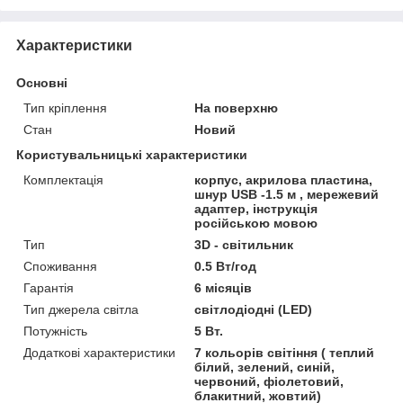
Характеристики
Основні
Тип кріплення
На поверхню
Стан
Новий
Користувальницькі характеристики
Комплектація
корпус, акрилова пластина,
шнур USB -1.5 м , мережевий
адаптер, інструкція
російською мовою
Тип
3D - світильник
Споживання
0.5 Вт/год
Гарантія
6 місяців
Тип джерела світла
світлодіодні (LED)
Потужність
5 Вт.
Додаткові характеристики
7 кольорів світіння ( теплий
білий, зелений, синій,
червоний, фіолетовий,
блакитний, жовтий)