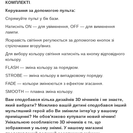
КОМПЛЕКТІ
.
Керування за допомогою пульта:
Спрямуйте пульт у бік бази.
Натисніть ON — для увімкнення, OFF — для вимкнення
лампи.
Яскравість світіння регулюється за допомогою кнопок зі
стрілочками вгору/вниз.
Для вибору кольору світіння натисніть на кнопку відповідного
кольору.
FLASH — зміна кольору за порядком.
STROBE — зміна кольору в випадковому порядку.
FADE — кольори змінюються з ефектом згасання.
SMOOTH — плавна зміна кольору.
Вам сподобався кілька дизайнів 3D нічників і не знаєте,
який вибрати? Можливо вашій дитині сподобався інший
мультяшний герой або Ви змінили інтер'єр у вашому
приміщенні? Не обов'язково купувати новий нічник!
Унікальною особливістю 3D нічників є те, що
зображення у ньому знімні. У нашому магазині