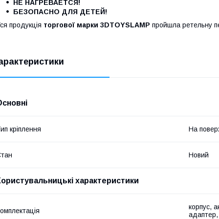
НЕ НАГРЕВАЕТСЯ!
БЕЗОПАСНО ДЛЯ ДЕТЕЙ!
ся продукція
торгової марки 3DTOYSLAMP
пройшла ретельну пер
арактеристики
Основні
ип кріплення
На пове
Стан
Новий
Користувальницькі характеристики
корпус, 
омплектація
адаптер,