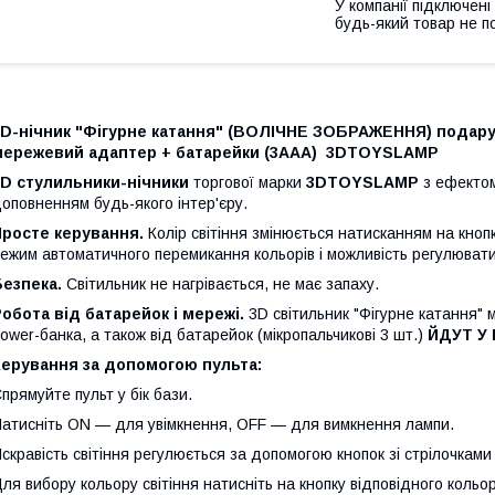
У компанії підключені
будь-який товар не п
3D-нічник "Фігурне катання" (ВОЛІЧНЕ ЗОБРАЖЕННЯ) подарун
мережевий адаптер + батарейки (3ААА) 3DTOYSLAMP
3D стулильники-нічники
торгової марки
3DTOYSLAMP
з ефектом
оповненням будь-якого інтер'єру.
Просте керування.
Колір світіння змінюється натисканням на кноп
ежим автоматичного перемикання кольорів і можливість регулювати 
Безпека.
Світильник не нагрівається, не має запаху.
обота від батарейок і мережі.
3D світильник "Фігурне катання"
ower-банка, а також від батарейок (мікропальчикові 3 шт.)
ЙДУТ У
Керування за допомогою пульта:
прямуйте пульт у бік бази.
атисніть ON — для увімкнення, OFF — для вимкнення лампи.
скравість світіння регулюється за допомогою кнопок зі стрілочками 
ля вибору кольору світіння натисніть на кнопку відповідного кольор