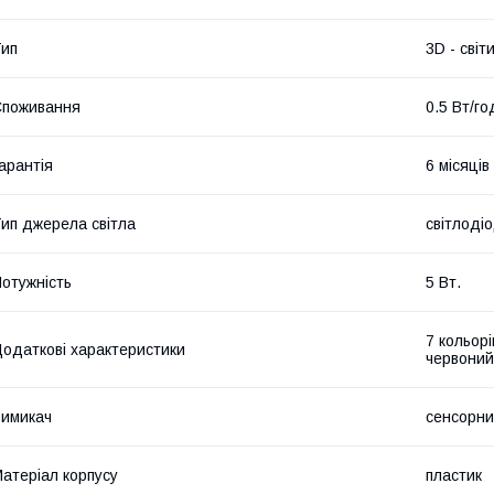
ип
3D - світ
Споживання
0.5 Вт/го
арантія
6 місяців
ип джерела світла
світлодіо
отужність
5 Вт.
7 кольорі
одаткові характеристики
червоний
имикач
сенсорний
атеріал корпусу
пластик