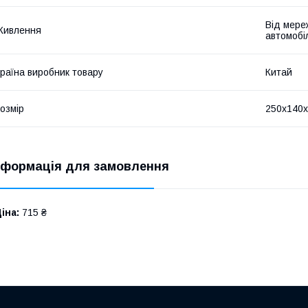
Від мере
Живлення
автомобі
раїна виробник товару
Китай
озмір
250х140х
нформація для замовлення
іна:
715 ₴