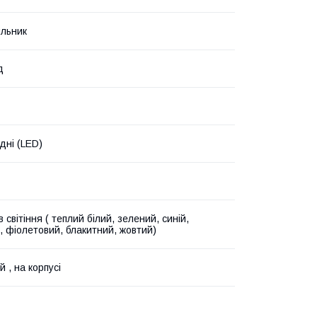
ильник
д
дні (LED)
в світіння ( теплий білий, зелений, синій,
, фіолетовий, блакитний, жовтий)
 , на корпусі