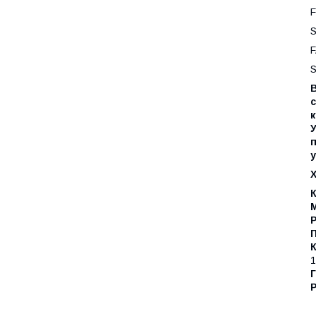
F
S
F
S
В
к
У
у
К
М
П
1
Г