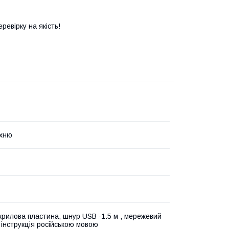
евірку на якість!
рхню
акрилова пластина, шнур USB -1.5 м , мережевий
 інструкція російською мовою