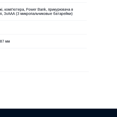
жі, комп'ютера, Power Bank, прикурювача в
лі, 3хААА (3 микропальчиковые батарейки)
87 мм