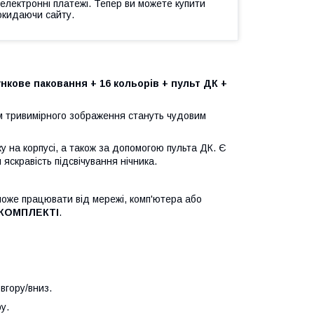
 електронні платежі. Тепер ви можете купити
окидаючи сайту.
кове паковання + 16 кольорів + пульт ДК +
 тривимірного зображення стануть чудовим
ку на корпусі, а також за допомогою пульта ДК. Є
яскравість підсвічування нічника.
 може працювати від мережі, комп'ютера або
 КОМПЛЕКТІ
.
вгору/вниз.
у.