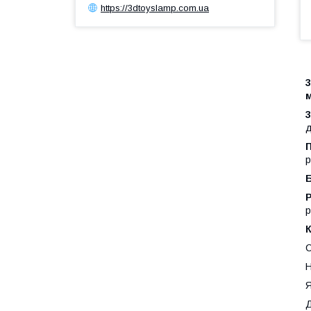
https://3dtoyslamp.com.ua
д
р
Р
p
С
Н
Я
Д