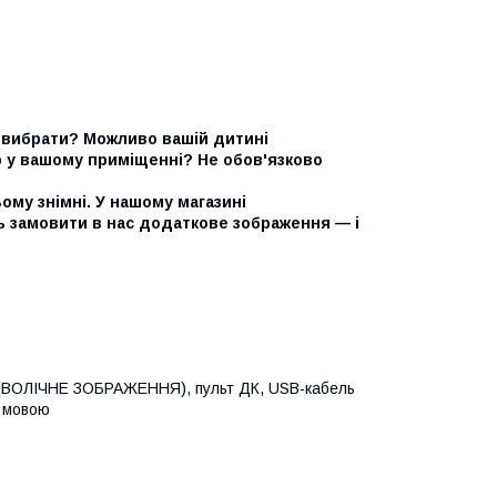
ий вибрати? Можливо вашій дитині
р у вашому приміщенні? Не обов'язково
ому знімні. У нашому магазині
 замовити в нас додаткове зображення — і
а (ВОЛІЧНЕ ЗОБРАЖЕННЯ), пульт ДК, USB-кабель
ю мовою