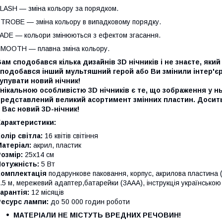
LASH — зміна кольору за порядком.
TROBE — зміна кольору в випадковому порядку.
ADE — кольори змінюються з ефектом згасання.
MOOTH — плавна зміна кольору.
ам сподобався кілька дизайнів 3D нічників і не знаєте, як
сподобався інший мультяшний герой або Ви змінили інтер'є
упувати новий нічник!
нікальною особливістю 3D нічників є те, що зображення у нь
представлений великий асортимент змінних пластин. Досить
 Вас новий 3D-нічник!
Характеристики:
олір світла:
16 квітів світіння
атеріал:
акрил, пластик
Розмір:
25х14 см
отужність:
5 Вт
Комплектація
подарункове паковання, корпус, акрилова пластин
.5 м, мережевий адаптер,батарейки (3ААА), інструкція українсько
арантія:
12 місяців
Ресурс лампи:
до 50 000 годин роботи
МАТЕРІАЛИ НЕ МІСТУТЬ ВРЕДНИХ РЕЧОВИН!