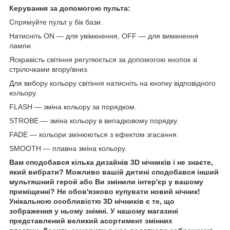
Керування за допомогою пульта:
Спрямуйте пульт у бік бази.
Натисніть ON — для увімкнення, OFF — для вимкнення
лампи.
Яскравість світіння регулюється за допомогою кнопок зі
стрілочками вгору/вниз.
Для вибору кольору світіння натисніть на кнопку відповідного
кольору.
FLASH — зміна кольору за порядком.
STROBE — зміна кольору в випадковому порядку.
FADE — кольори змінюються з ефектом згасання.
SMOOTH — плавна зміна кольору.
Вам сподобався кілька дизайнів 3D нічників і не знаєте,
який вибрати? Можливо вашій дитині сподобався інший
мультяшний герой або Ви змінили інтер'єр у вашому
приміщенні? Не обов'язково купувати новий нічник!
Унікальною особливістю 3D нічників є те, що
зображення у ньому знімні. У нашому магазині
представлений великий асортимент змінних