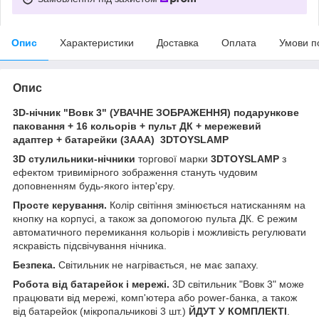
Опис
Характеристики
Доставка
Оплата
Умови п
Опис
3D-нічник "Вовк 3" (УВАЧНЕ ЗОБРАЖЕННЯ) подарункове
паковання + 16 кольорів + пульт ДК + мережевий
адаптер + батарейки (3ААА) 3DTOYSLAMP
3D стулильники-нічники
торгової марки
3DTOYSLAMP
з
ефектом тривимірного зображення стануть чудовим
доповненням будь-якого інтер'єру.
Просте керування.
Колір світіння змінюється натисканням на
кнопку на корпусі, а також за допомогою пульта ДК. Є режим
автоматичного перемикання кольорів і можливість регулювати
яскравість підсвічування нічника.
Безпека.
Світильник не нагрівається, не має запаху.
Робота від батарейок і мережі.
3D світильник "Вовк 3" може
працювати від мережі, комп'ютера або power-банка, а також
від батарейок (мікропальчикові 3 шт.)
ЙДУТ У КОМПЛЕКТІ
.