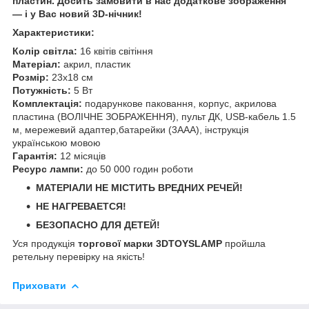
пластин. Досить замовити в нас додаткове зображення
— і у Вас новий 3D-нічник!
Характеристики:
Колір світла:
16 квітів світіння
Матеріал:
акрил, пластик
Розмір:
23х18 см
Потужність:
5 Вт
Комплектація:
подарункове паковання, корпус, акрилова
пластина (ВОЛІЧНЕ ЗОБРАЖЕННЯ), пульт ДК, USB-кабель 1.5
м, мережевий адаптер,батарейки (3ААА), інструкція
українською мовою
Гарантія:
12 місяців
Ресурс лампи:
до 50 000 годин роботи
МАТЕРІАЛИ НЕ МІСТИТЬ ВРЕДНИХ РЕЧЕЙ!
НЕ НАГРЕВАЕТСЯ!
БЕЗОПАСНО ДЛЯ ДЕТЕЙ!
Уся продукція
торгової марки 3DTOYSLAMP
пройшла
ретельну перевірку на якість!
Приховати