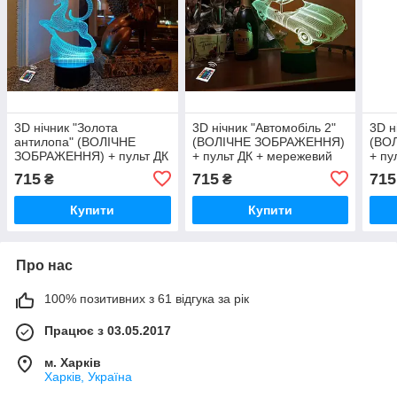
3D нічник "Золота
3D нічник "Автомобіль 2"
3D н
антилопа" (ВОЛІЧНЕ
(ВОЛІЧНЕ ЗОБРАЖЕННЯ)
(ВО
ЗОБРАЖЕННЯ) + пульт ДК
+ пульт ДК + мережевий
+ пу
+ мережевий адаптер
адаптер + батарейки
адап
715
715
715
₴
₴
+батарейки (3ААА)
(3ААА) 3DTOYSLAMP
(3А
3DTOYSLAMP
Купити
Купити
Про нас
100% позитивних з 61 відгука за рік
Працює з 03.05.2017
м. Харків
Харків, Україна