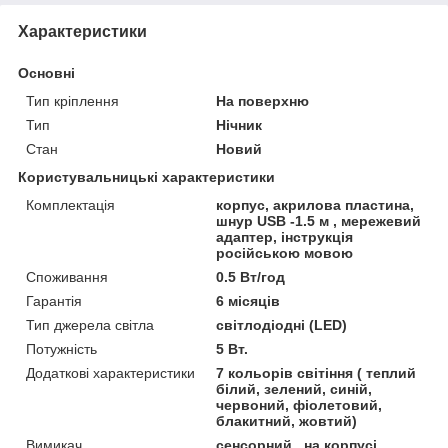
Характеристики
Основні
Тип кріплення
На поверхню
Тип
Нічник
Стан
Новий
Користувальницькі характеристики
Комплектація
корпус, акрилова пластина,
шнур USB -1.5 м , мережевий
адаптер, інструкція
російською мовою
Споживання
0.5 Вт/год
Гарантія
6 місяців
Тип джерела світла
світлодіодні (LED)
Потужність
5 Вт.
Додаткові характеристики
7 кольорів світіння ( теплий
білий, зелений, синій,
червоний, фіолетовий,
блакитний, жовтий)
Вимикач
сенсорний , на корпусі