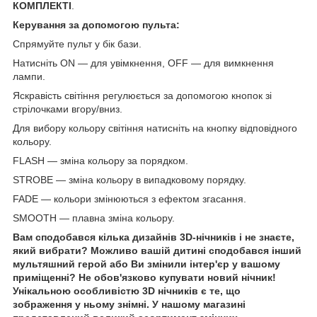
КОМПЛЕКТІ
.
Керування за допомогою пульта:
Спрямуйте пульт у бік бази.
Натисніть ON — для увімкнення, OFF — для вимкнення
лампи.
Яскравість світіння регулюється за допомогою кнопок зі
стрілочками вгору/вниз.
Для вибору кольору світіння натисніть на кнопку відповідного
кольору.
FLASH — зміна кольору за порядком.
STROBE — зміна кольору в випадковому порядку.
FADE — кольори змінюються з ефектом згасання.
SMOOTH — плавна зміна кольору.
Вам сподобався кілька дизайнів 3D-нічників і не знаєте,
який вибрати? Можливо вашій дитині сподобався інший
мультяшний герой або Ви змінили інтер'єр у вашому
приміщенні? Не обов'язково купувати новий нічник!
Унікальною особливістю 3D нічників є те, що
зображення у ньому знімні. У нашому магазині