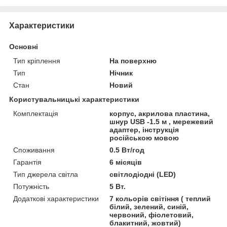
Характеристики
Основні
Тип кріплення
На поверхню
Тип
Нічник
Стан
Новий
Користувальницькі характеристики
Комплектація
корпус, акрилова пластина,
шнур USB -1.5 м , мережевий
адаптер, інструкція
російською мовою
Споживання
0.5 Вт/год
Гарантія
6 місяців
Тип джерела світла
світлодіодні (LED)
Потужність
5 Вт.
Додаткові характеристики
7 кольорів світіння ( теплий
білий, зелений, синій,
червоний, фіолетовий,
блакитний, жовтий)