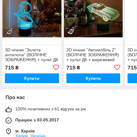
3D нічник "Золота
3D нічник "Автомобіль 2"
3D н
антилопа" (ВОЛІЧНЕ
(ВОЛІЧНЕ ЗОБРАЖЕННЯ)
(ВО
ЗОБРАЖЕННЯ) + пульт ДК
+ пульт ДК + мережевий
+ пу
+ мережевий адаптер
адаптер + батарейки
адап
715
715
715
₴
₴
+батарейки (3ААА)
(3ААА) 3DTOYSLAMP
(3А
3DTOYSLAMP
Купити
Купити
Про нас
100% позитивних з 61 відгука за рік
Працює з 03.05.2017
м. Харків
Харків, Україна