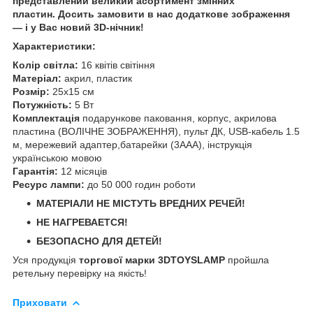
представлений великий асортимент змінних
пластин. Досить замовити в нас додаткове зображення
— і у Вас новий 3D-нічник!
Характеристики:
Колір світла:
16 квітів світіння
Матеріал:
акрил, пластик
Розмір:
25х15 см
Потужність:
5 Вт
Комплектація
подарункове паковання, корпус, акрилова
пластина (ВОЛІЧНЕ ЗОБРАЖЕННЯ), пульт ДК, USB-кабель 1.5
м, мережевий адаптер,батарейки (3ААА), інструкція
українською мовою
Гарантія:
12 місяців
Ресурс лампи:
до 50 000 годин роботи
МАТЕРІАЛИ НЕ МІСТУТЬ ВРЕДНИХ РЕЧЕЙ!
НЕ НАГРЕВАЕТСЯ!
БЕЗОПАСНО ДЛЯ ДЕТЕЙ!
Уся продукція
торгової марки 3DTOYSLAMP
пройшла
ретельну перевірку на якість!
Приховати