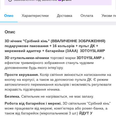
Опис
Характеристики
Доставка
Оплата
Умови п
Опис
3D нічник "Срібний кінь" (ВВАЛИЧЕННЕ ЗОБРАЖЕННЯ)
подарункове паковання + 16 кольорів + пульт ДК +
мережевий адаптер + батарейки (3ААА) 3DTOYSLAMP
3D стулильники-нічники
торгової марки
3DTOYSLAMP
з
ефектом тривимірного зображення стануть чудовим
доповненням будь-якого інтер'єру.
Просте керування.
Колір світіння змінюється натисканням на
кнопку на корпусі, а також за допомогою пульта ДК. Є режим
автоматичного перемикання кольорів і можливість регулювати
яскравість підсвічування нічника.
Безпека.
Світильник не нагрівається, не має запаху.
Робота від батарейок і мережі.
3D світильник "Срібний кінь"
може працювати від мережі, комп'ютера або power-банка, а
також від батарейок (мікропальчикові 3 шт.)
ЙДУТ У