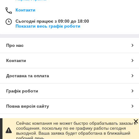
Контакти
Сьогодні працює з 09:00 до 18:00
Показати весь графік роботи
Про нас
Контакти
Доставка та оплата
Графік роботи
Повна версія сайту
Сайт створено на маркетплейсі
Prom.ua
Сейчас компания не может быстро обрабатывать заказы и
сообщения, поскольку по ее графику работы сегодня
выходной. Ваша заявка будет обработана в ближайший
Політика конфіденційності
рабочий день.