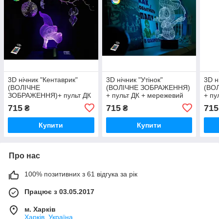
3D нічник "Кентаврик"
3D нічник "Утінок"
3D н
(ВОЛІЧНЕ
(ВОЛІЧНЕ ЗОБРАЖЕННЯ)
(ВО
ЗОБРАЖЕННЯ)+ пульт ДК
+ пульт ДК + мережевий
+ пу
+ мережевий
адаптер + батарейки
адап
715
715
715
₴
₴
адаптер +батарейки
(3ААА) 3DTOYSLAMP
(3А
(3ААА) 3DTOYSLAMP
Купити
Купити
Про нас
100% позитивних з 61 відгука за рік
Працює з 03.05.2017
м. Харків
Харків, Україна