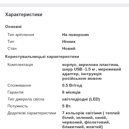
Характеристики
Основні
Тип кріплення
На поверхню
Тип
Нічник
Стан
Новий
Користувальницькі характеристики
Комплектація
корпус, акрилова пластина,
шнур USB -1.5 м , мережевий
адаптер, інструкція
російською мовою
Споживання
0.5 Вт/год
Гарантія
6 місяців
Тип джерела світла
світлодіодні (LED)
Потужність
5 Вт.
Додаткові характеристики
7 кольорів світіння ( теплий
білий, зелений, синій,
червоний, фіолетовий,
блакитний, жовтий)