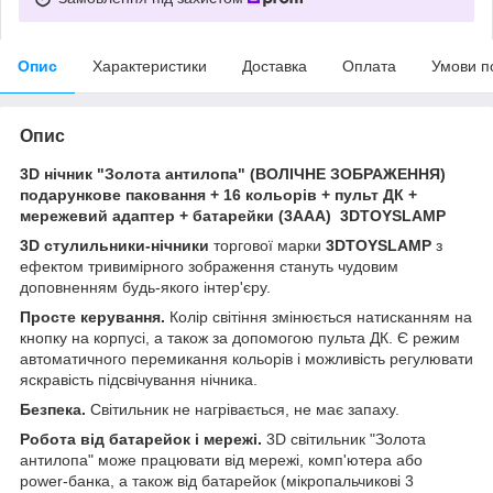
Опис
Характеристики
Доставка
Оплата
Умови п
Опис
3D нічник "Золота антилопа" (ВОЛІЧНЕ ЗОБРАЖЕННЯ)
подарункове паковання + 16 кольорів + пульт ДК +
мережевий адаптер + батарейки (3ААА) 3DTOYSLAMP
3D стулильники-нічники
торгової марки
3DTOYSLAMP
з
ефектом тривимірного зображення стануть чудовим
доповненням будь-якого інтер'єру.
Просте керування.
Колір світіння змінюється натисканням на
кнопку на корпусі, а також за допомогою пульта ДК. Є режим
автоматичного перемикання кольорів і можливість регулювати
яскравість підсвічування нічника.
Безпека.
Світильник не нагрівається, не має запаху.
Робота від батарейок і мережі.
3D світильник "Золота
антилопа" може працювати від мережі, комп'ютера або
power-банка, а також від батарейок (мікропальчикові 3