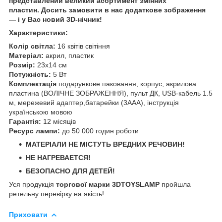
представлений великий асортимент змінних
пластин. Досить замовити в нас додаткове зображення
— і у Вас новий 3D-нічник!
Характеристики:
Колір світла:
16 квітів світіння
Матеріал:
акрил, пластик
Розмір:
23х14 см
Потужність:
5 Вт
Комплектація
подарункове паковання, корпус, акрилова
пластина (ВОЛІЧНЕ ЗОБРАЖЕННЯ), пульт ДК, USB-кабель 1.5
м, мережевий адаптер,батарейки (3ААА), інструкція
українською мовою
Гарантія:
12 місяців
Ресурс лампи:
до 50 000 годин роботи
МАТЕРІАЛИ НЕ МІСТУТЬ ВРЕДНИХ РЕЧОВИН!
НЕ НАГРЕВАЕТСЯ!
БЕЗОПАСНО ДЛЯ ДЕТЕЙ!
Уся продукція
торгової марки 3DTOYSLAMP
пройшла
ретельну перевірку на якість!
Приховати