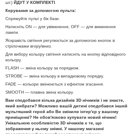
шт.)
ЙДУТ У КОМПЛЕКТІ
.
Керування за допомогою пульта:
Спрямуйте пульт у бік бази.
Натисніть ON — для увімкнення, OFF — для вимкнення
лампи.
Яскравість світіння регулюється за допомогою кнопок зі
стрілочками вгору/вниз.
Для вибору кольору світіння натисніть на кнопку відповідного
кольору.
FLASH — зміна кольору за порядком.
STROBE — зміна кольору в випадковому порядку.
FADE — кольори змінюються з ефектом згасання.
SMOOTH — плавна зміна кольору.
Вам сподобався кілька дизайнів 3D нічників і не знаєте,
який вибрати? Можливо вашій дитині сподобався інший
мультяшний герой або Ви змінили інтер'єр у вашому
приміщенні? Не обов'язково купувати новий нічник!
Унікальною особливістю 3D нічників є те, що
зображення у ньому знімні. У нашому магазині