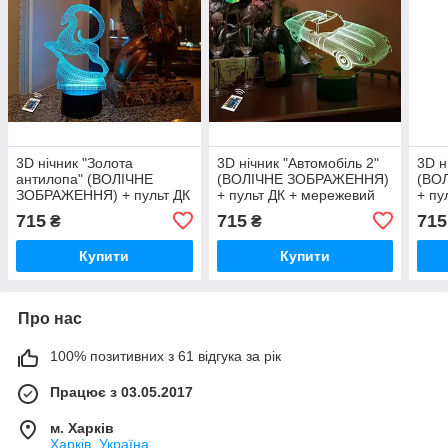
3D нічник "Золота
3D нічник "Автомобіль 2"
3D н
антилопа" (ВОЛІЧНЕ
(ВОЛІЧНЕ ЗОБРАЖЕННЯ)
(ВО
ЗОБРАЖЕННЯ) + пульт ДК
+ пульт ДК + мережевий
+ пу
+ мережевий адаптер
адаптер + батарейки
адап
715
715
715
₴
₴
+батарейки (3ААА)
(3ААА) 3DTOYSLAMP
(3А
3DTOYSLAMP
Купити
Купити
Про нас
100% позитивних з 61 відгука за рік
Працює з 03.05.2017
м. Харків
Харків, Україна