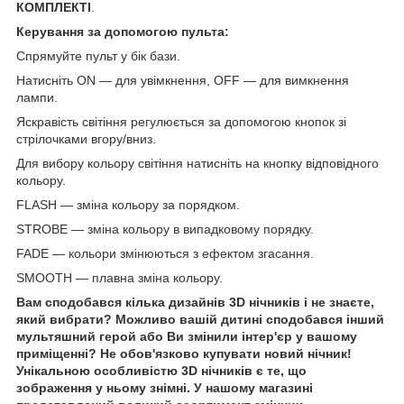
КОМПЛЕКТІ
.
Керування за допомогою пульта:
Спрямуйте пульт у бік бази.
Натисніть ON — для увімкнення, OFF — для вимкнення
лампи.
Яскравість світіння регулюється за допомогою кнопок зі
стрілочками вгору/вниз.
Для вибору кольору світіння натисніть на кнопку відповідного
кольору.
FLASH — зміна кольору за порядком.
STROBE — зміна кольору в випадковому порядку.
FADE — кольори змінюються з ефектом згасання.
SMOOTH — плавна зміна кольору.
Вам сподобався кілька дизайнів 3D нічників і не знаєте,
який вибрати? Можливо вашій дитині сподобався інший
мультяшний герой або Ви змінили інтер'єр у вашому
приміщенні? Не обов'язково купувати новий нічник!
Унікальною особливістю 3D нічників є те, що
зображення у ньому знімні. У нашому магазині