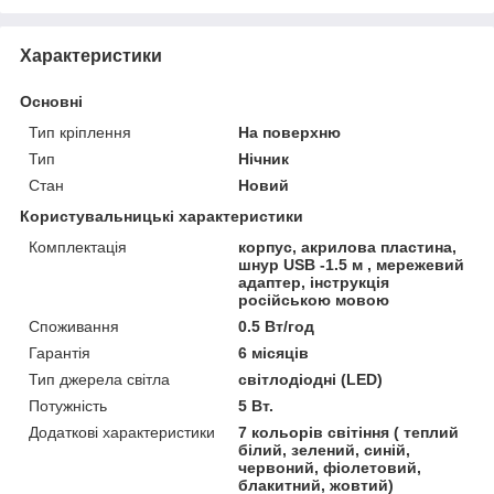
Характеристики
Основні
Тип кріплення
На поверхню
Тип
Нічник
Стан
Новий
Користувальницькі характеристики
Комплектація
корпус, акрилова пластина,
шнур USB -1.5 м , мережевий
адаптер, інструкція
російською мовою
Споживання
0.5 Вт/год
Гарантія
6 місяців
Тип джерела світла
світлодіодні (LED)
Потужність
5 Вт.
Додаткові характеристики
7 кольорів світіння ( теплий
білий, зелений, синій,
червоний, фіолетовий,
блакитний, жовтий)