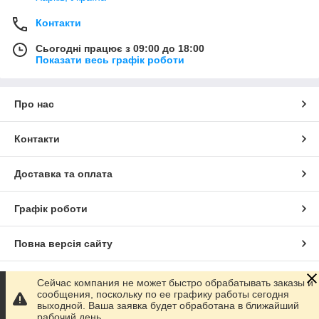
Контакти
Сьогодні працює з 09:00 до 18:00
Показати весь графік роботи
Про нас
Контакти
Доставка та оплата
Графік роботи
Повна версія сайту
Сайт створено на маркетплейсі
Prom.ua
Сейчас компания не может быстро обрабатывать заказы и
сообщения, поскольку по ее графику работы сегодня
выходной. Ваша заявка будет обработана в ближайший
Політика конфіденційності
рабочий день.