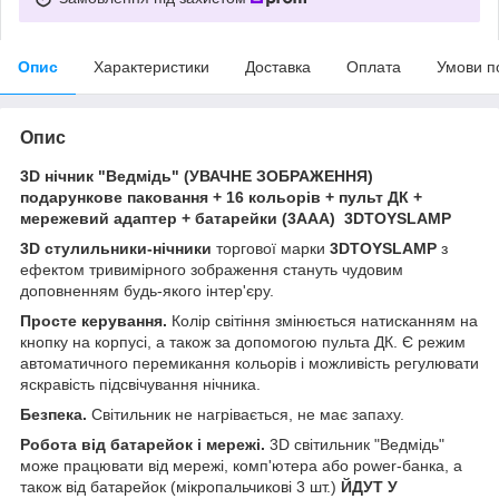
Опис
Характеристики
Доставка
Оплата
Умови п
Опис
3D нічник "Ведмідь" (УВАЧНЕ ЗОБРАЖЕННЯ)
подарункове паковання + 16 кольорів + пульт ДК +
мережевий адаптер + батарейки (3ААА) 3DTOYSLAMP
3D стулильники-нічники
торгової марки
3DTOYSLAMP
з
ефектом тривимірного зображення стануть чудовим
доповненням будь-якого інтер'єру.
Просте керування.
Колір світіння змінюється натисканням на
кнопку на корпусі, а також за допомогою пульта ДК. Є режим
автоматичного перемикання кольорів і можливість регулювати
яскравість підсвічування нічника.
Безпека.
Світильник не нагрівається, не має запаху.
Робота від батарейок і мережі.
3D світильник "Ведмідь"
може працювати від мережі, комп'ютера або power-банка, а
також від батарейок (мікропальчикові 3 шт.)
ЙДУТ У