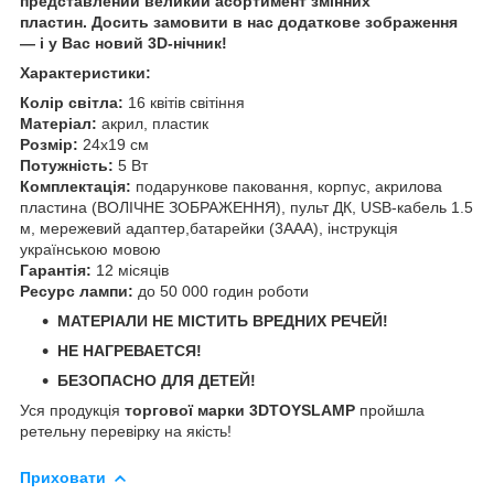
представлений великий асортимент змінних
пластин. Досить замовити в нас додаткове зображення
— і у Вас новий 3D-нічник!
Характеристики:
Колір світла:
16 квітів світіння
Матеріал:
акрил, пластик
Розмір:
24х19 см
Потужність:
5 Вт
Комплектація:
подарункове паковання, корпус, акрилова
пластина (ВОЛІЧНЕ ЗОБРАЖЕННЯ), пульт ДК, USB-кабель 1.5
м, мережевий адаптер,батарейки (3ААА), інструкція
українською мовою
Гарантія:
12 місяців
Ресурс лампи:
до 50 000 годин роботи
МАТЕРІАЛИ НЕ МІСТИТЬ ВРЕДНИХ РЕЧЕЙ!
НЕ НАГРЕВАЕТСЯ!
БЕЗОПАСНО ДЛЯ ДЕТЕЙ!
Уся продукція
торгової марки 3DTOYSLAMP
пройшла
ретельну перевірку на якість!
Приховати