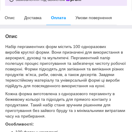
Опис
Доставка
Оплата
Умови повернення
Опис
Набір пергаментних форм містить 100 одноразових
виробів круглої форми. Вони призначені для використання в
аерокрилі, духовці та мультипечі. Пергаментний папір
полегшує процес приготування та забезпечує чистоту робочої
поверхні. Форми підходять для запікання та випікання різних
продуктів: м'яса, риби, овочів, а також десертів. Завдяки
термостійкому матеріалу та універсальній формі ці вироби
підійдуть для повсякденного використання на кухні.
Кожна форма виготовлена з одноразового пергаменту в
бежевому кольорі та підходить для прямого контакту з
продуктами. Такий набір стане зручним рішенням для
приготування без зайвого бруду та з мінімальними витратами
часу на прибирання.
Особливості:
100 форм у комплекті.