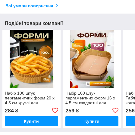
Всі умови повернення
Подібні товари компанії
Набір 100 штук
Набір 100 штук
Набі
пергаментних форм 20 х
пергаментних форм 16 х
Табл
4.5 см круглі для
4.5 см квадратні для
конт
аерогриля/ духовки/
аерогриля/молоки/
для 
284
259
256
₴
₴
мультипечі для випічки
мульпічі для випічки
відд
Купити
Купити