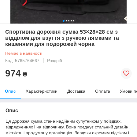
Спортивна дорожня сумка 53×28×28 см з
відділом для взуття з ручкою лямками та
кишенями для подорожей чорна
Немає в наявності
Код: 5765764667
Роздріб
974
₴
Опис
Характеристики
Доставка
Оплата
Умови п
Опис
Ця дорожня сумка стане надійним супутником у поїздках,
відрядженнях і на відпочинку. Вона поєднує стильний дизайн,
місткість і продуману організацію. Завдяки окремим відсікам і