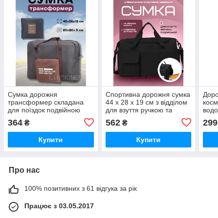
Сумка дорожня
Спортивна дорожня сумка
Доро
трансформер складана
44 х 28 х 19 см з відділом
косм
для поїздок подвійною
для взуття ручкою та
водо
блискавкою та кишенею з
кишенями для подорожей
відд
364
562
299
₴
₴
регулюванням довжини
чорна
для 
ручок 31 л чорна
спор
Купити
Купити
45×36×19 см
Про нас
100% позитивних з 61 відгука за рік
Працює з 03.05.2017