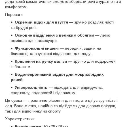
додатковій косметичці ви зможете зберігати речі акуратно та з
комфортом.
Переваги
Окремий відсік для взуття
— зручно розділяє чисті
та брудні речі.
Основне відділення з великим обсягом
— легко
поміщає одяг, аксесуари.
Функціональні кишені
— передній, задній на
блискавці та внутрішні відділення для ладу.
Кріплення на ручку валізи
— зручно для подорожей
із багажем.
Водонепроникний відділ для мокрих/рідних
речей
.
Універсальність
— підходить для відряджень,
спортзалу, подорожей і відпочинку.
Ця сумка — практичне рішення для тих, хто цінує зручність і
лад. Вона містка, надійна та підійде як для ділових поїздок,
так і для відпочинку чи спорту.
Характеристики
Розмір сумки:
53×28×28 см