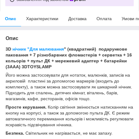
Опис
Характеристики
Доставка
Оплата
Умови п
Опис
3D
нічник "Для малювання
" (квадратний) подарункове
паковання + 7 різнобарвних фломастерів + серветка + 16
кольорів + пульт ДК + мережевий адаптер + батарейки
(3ААА) 3DTOYSLAMP
Його можна застосовувати для нотаток, малюнків, записів на
акриловій пластині за допомогою маркерів (входить до
комплекту), а також можна застосовувати як шикарний нічник.
Підходить для спалень, дитячих кімнат, віталень, барів,
магазинів, кафе, ресторанів, офісів тощо.
Просте керування.
Колір світіння змінюється натисканням на
кнопку на корпусі, а також за допомогою пульта ДК. Є режим
автоматичного перемикання кольорів і можливість регулювати
яскравість підсвічування нічника.
Безпека.
Світильник не нагрівається, не має запаху.