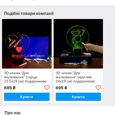
Подібні товари компанії
3D нічник "Для
3D нічник "Для
малювання" (серце
малювання" (круглий
23.5х19 см) подарункове
24х19 см) подарункове
паковання + 7
паковання + 7
695
695
₴
₴
різнобарвних фломастерів
різнобарвних фломастерів
+ серветка
+ серветка
Купити
Купити
Про нас