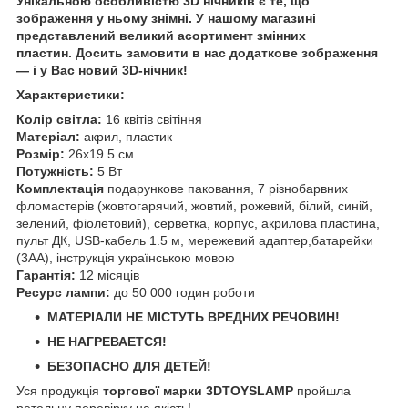
Унікальною особливістю 3D нічників є те, що
зображення у ньому знімні. У нашому магазині
представлений великий асортимент змінних
пластин. Досить замовити в нас додаткове зображення
— і у Вас новий 3D-нічник!
Характеристики:
Колір світла:
16 квітів світіння
Матеріал:
акрил, пластик
Розмір:
26х19.5 см
Потужність:
5 Вт
Комплектація
подарункове паковання, 7 різнобарвних
фломастерів (жовтогарячий, жовтий, рожевий, білий, синій,
зелений, фіолетовий), серветка, корпус, акрилова пластина,
пульт ДК, USB-кабель 1.5 м, мережевий адаптер,батарейки
(3АА), інструкція українською мовою
Гарантія:
12 місяців
Ресурс лампи:
до 50 000 годин роботи
МАТЕРІАЛИ НЕ МІСТУТЬ ВРЕДНИХ РЕЧОВИН!
НЕ НАГРЕВАЕТСЯ!
БЕЗОПАСНО ДЛЯ ДЕТЕЙ!
Уся продукція
торгової марки 3DTOYSLAMP
пройшла
ретельну перевірку на якість!