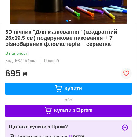
3D нічник "Для малювання" (квадратний
26х19.5 см) подарункове паковання + 7
різнобарвних фломастерів + серветка
В наявності
Код: 567454екл
Роздріб
695
₴
Купити
або
Купити з
Що таке купити з Пром?
Замовлення під захистом